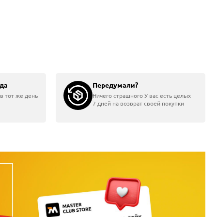
да
Передумали?
в тот же день
Ничего страшного У вас есть целых
7 дней на возврат своей покупки