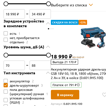
Выберите из списка
Зарядное устройство
СКИДКИ НА BOSCH
-53%
в комплекте
есть
1
нет, приобретается
отдельно
2
Уровень шума, дБ (А)
18 990 ₽
40 160 ₽
Выгода 21 170 ₽
Аккумуляторная ударная дрель-шу
Тип инструмента
GSB 18V-50, 18 В, 1800 об/мин, 270
2 Ач и ЗУ, в кейсе (0.601.9H5.100)
аккумулятор
2
Платеж от 791 ₽
дрель-шуруповерт
3
пила дисковая
(циркулярная) ручная
1
В корзину
угловая шлифмашина
(УШМ)
2
Артикул:
0.601.9H5.100