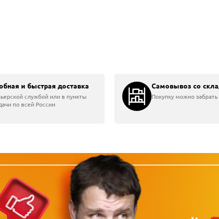
18v
обная и быстрая доставка
Самовывоз со скла
ьерской службой или в пункты
Покупку можно забрать 
ачи по всей России
2 АКБ 4 Ач и ЗУ,...