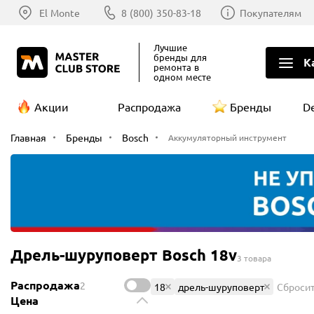
El Monte
8 (800) 350-83-18
Покупателям
Лучшие
бренды
для
К
ремонта в
одном месте
Акции
Распродажа
Бренды
D
Главная
Бренды
Bosch
Аккумуляторный инструмент
Дрель-шуруповерт Bosch 18v
3 товара
Распродажа
2
18
дрель-шуруповерт
Сброси
Цена