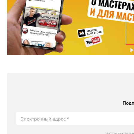
угловая шлифмашина (УШМ)
Источник питания
аккумулятор
Диаметр подошвы, мм
125
Max число оборотов, об/мин
11000
Напряжение аккумулятора, В
18
28 490 ₽
70 330 ₽
Выгода 41 840 ₽
7 123 ₽ x 4
Плати частями
Подп
В корзину
В избранное
Сравнить
Артикул
0.601.9H9.021
Нажимая кноп