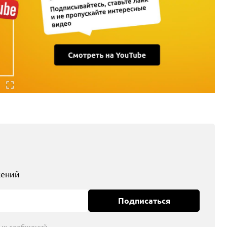
жений
Подписаться
ых сообщений.