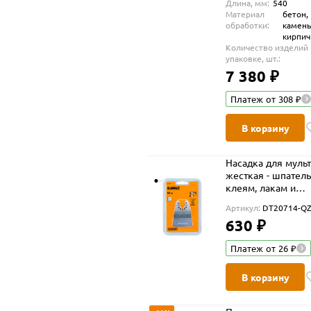
Длина, мм:
540
Материал
бетон,
обработки:
камень
кирпич
Количество изделий 
упаковке, шт.:
7 380 ₽
Платеж от 308 ₽
В корзину
Насадка для муль
жесткая - шпатель
клеям, лакам и
герметикам DEWA
Артикул:
DT20714-Q
DT20714
630 ₽
Платеж от 26 ₽
В корзину