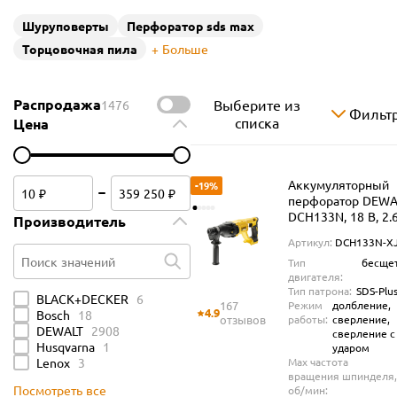
Шуруповерты
Перфоратор sds max
Торцовочная пила
Больше
Распродажа
Выберите из
1476
Фильт
списка
Цена
Аккумуляторный
-19%
перфоратор DEWA
DCH133N, 18 В, 2.
Производитель
5500 уд/мин, без 
Артикул:
DCH133N-X
ЗУ (DCH133N-XJ)
Тип
бесще
двигателя:
Поиск значений
Тип патрона:
SDS-Plu
BLACK+DECKER
6
167
Режим
долбление,
4.9
Bosch
18
отзывов
работы:
сверление,
DEWALT
2908
сверление с
Husqvarna
1
ударом
Lenox
3
Max частота
вращения шпинделя
Посмотреть все
об/мин: