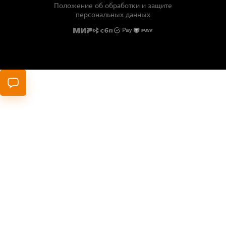
Положение об обработки и защите
сеть 220V
персональных данных
Потребляемая мощность, Вт
2200
Диаметр диска, мм
355
Диаметр посадочного отверстия, мм
25.4
Max число оборотов, об/мин
4000
Max ширина пропила под углом 90°, мм
200
53 990 ₽
В корзину
В избранное
Сравнить
Артикул
D28715-QS