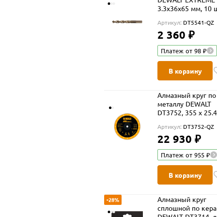
3.3x36x65 мм, 10 ш
(DT5541-QZ)
Артикул:
DT5541-QZ
2 360 ₽
Платеж от 98 ₽
В корзину
Алмазный круг по
металлу DEWALT
DT3752, 355 x 25.4 
h=3
Артикул:
DT3752-QZ
22 930 ₽
Платеж от 955 ₽
В корзину
Алмазный круг
-28%
сплошной по кер
DEWALT DT3714, д