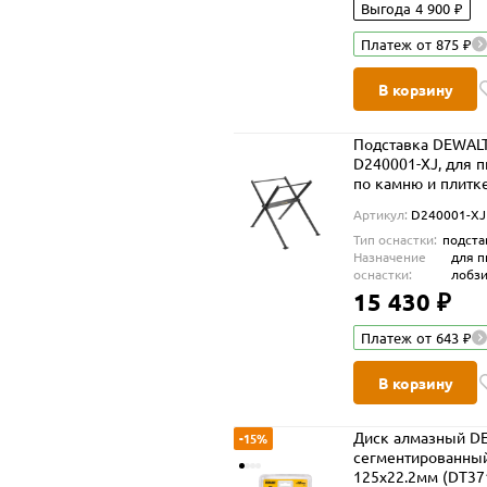
Выгода 4 900 ₽
Платеж от 875 ₽
В корзину
Подставка DEWAL
D240001-XJ, для 
по камню и плитк
D24000
Артикул:
D240001-XJ
Тип оснастки:
подста
Назначение
для п
оснастки:
лобз
15 430 ₽
Платеж от 643 ₽
В корзину
Диск алмазный D
-15%
сегментированны
125х22.2мм (DT37