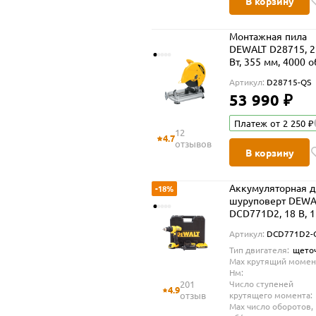
В корзину
Монтажная пила
DEWALT D28715, 
Вт, 355 мм, 4000 
(D28715-QS)
Артикул:
D28715-QS
53 990 ₽
Платеж от 2 250 ₽
12
4.7
отзывов
В корзину
Аккумуляторная д
-18%
шуруповерт DEWA
DCD771D2, 18 В, 
об/мин, с 2 АКБ 2 
Артикул:
DCD771D2
ЗУ, в кейсе (DCD7
Тип двигателя:
щето
QW)
Max крутящий момен
Нм:
201
Число ступеней
4.9
отзыв
крутящего момента:
Max число оборотов,