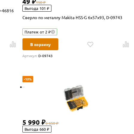
49 ₽
150 ₽
Выгода 101 ₽
D-46816
Сверло по металлу Makita HSS-G 6х57x93, D-09743
Платеж от 2 ₽
В корзину
Артикул:
D-09743
-10%
5 990 ₽
6 650 ₽
Выгода 660 ₽