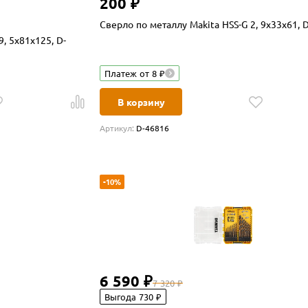
200 ₽
Сверло по металлу Makita HSS-G 2, 9x33x61, 
9, 5x81x125, D-
Платеж от 8 ₽
В корзину
Артикул:
D-46816
-10%
6 590 ₽
7 320 ₽
Выгода 730 ₽