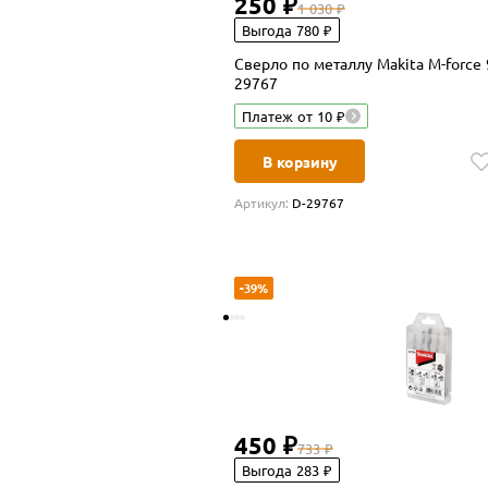
250 ₽
1 030 ₽
Выгода 780 ₽
Сверло по металлу Makita M-force 
29767
Платеж от 10 ₽
В корзину
Артикул:
D-29767
-39%
450 ₽
733 ₽
Выгода 283 ₽