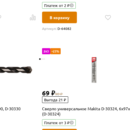
Платеж от 2 ₽
В корзину
Артикул:
D-64082
2=3
-23%
69 ₽
90 ₽
Выгода 21 ₽
0, D-30330
Сверло универсальное Makita D-30324, 6x97
(D-30324)
Платеж от 3 ₽