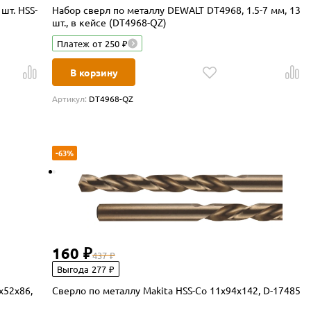
шт. HSS-
Набор сверл по металлу DEWALT DT4968, 1.5-7 мм, 13
шт., в кейсе (DT4968-QZ)
Платеж от 250 ₽
В корзину
Артикул:
DT4968-QZ
-63%
160 ₽
437 ₽
Выгода 277 ₽
х52x86,
Сверло по металлу Makita HSS-Co 11х94x142, D-17485