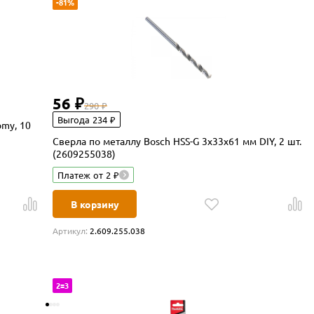
-81%
56 ₽
290 ₽
Выгода 234 ₽
omy, 10
Сверла по металлу Bosch HSS-G 3x33x61 мм DIY, 2 шт.
(2609255038)
Платеж от 2 ₽
В корзину
Артикул:
2.609.255.038
2=3