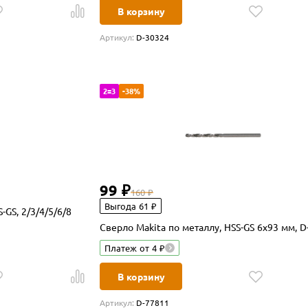
В корзину
Артикул:
D-30324
2=3
-38%
99 ₽
160 ₽
Выгода 61 ₽
-GS, 2/3/4/5/6/8
Сверло Makita по металлу, HSS-GS 6x93 мм, D
Платеж от 4 ₽
В корзину
Артикул:
D-77811