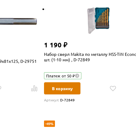
1 190 ₽
Набор сверл Makita по металлу HSS-TiN Econ
шт. (1-10 мм) , D-72849
 9x81x125, D-29751
Платеж от 50 ₽
В корзину
Артикул:
D-72849
-49%