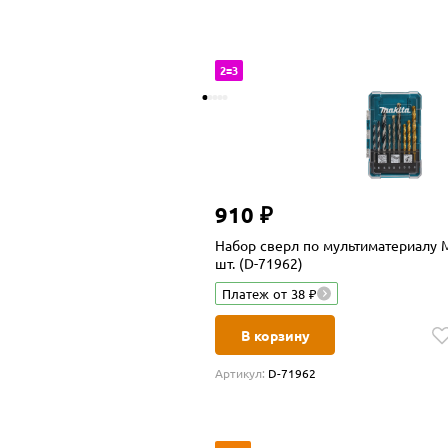
2=3
910 ₽
Набор сверл по мультиматериалу Ma
шт. (D-71962)
Платеж от 38 ₽
В корзину
Артикул:
D-71962