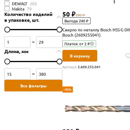
DEWALT
203
Makita
79
50 ₽
Количество изделий
290 ₽
в упаковке, шт.
Выгода 240 ₽
Сверло по металлу Bosch HSS-G DI
Bosch (2609255041)
Платеж от 2 ₽
Длина, мм
В корзину
Артикул:
2.609.255.041
Все фильтры
-76%