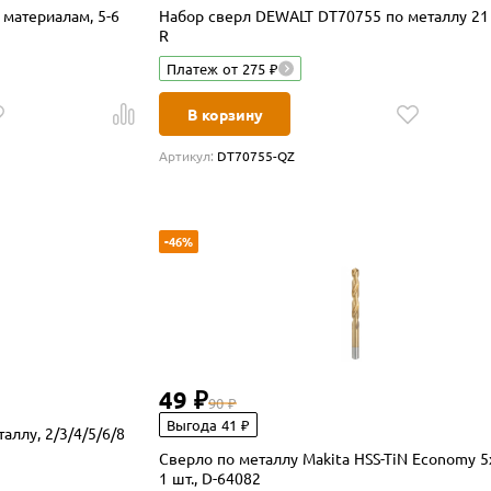
 материалам, 5-6
Набор сверл DEWALT DT70755 по металлу 21 
R
Платеж от 275 ₽
В корзину
Артикул:
DT70755-QZ
-46%
49 ₽
90 ₽
Выгода 41 ₽
аллу, 2/3/4/5/6/8
Сверло по металлу Makita HSS-TiN Economy 5
1 шт., D-64082