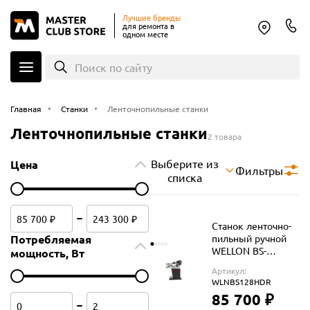
Лучшие бренды
для ремонта в
одном месте
Поиск по сайту
Главная
Станки
Ленточнопильные станки
Ленточнопильные станки
2 товара
Выберите из
Цена
Фильтры
списка
Станок ленточно-
Потребляемая
пильный ручной
WELLON BS-
мощность, Вт
128HDR
Артикул:
WLNBS128HDR
85 700 ₽