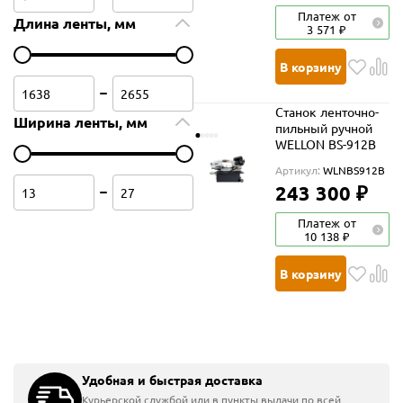
Платеж от
Длина ленты, мм
3 571 ₽
В корзину
Станок ленточно-
Ширина ленты, мм
пильный ручной
WELLON BS-912B
Артикул:
WLNBS912B
243 300 ₽
Платеж от
10 138 ₽
В корзину
Главная
Станки
Ленточнопильные станки
Бесплатная доставка
Бесплатная доставка
Удобная и быстрая доставка
Ленточнопильные станки
Курьерской службой или в пункты выдачи по всей