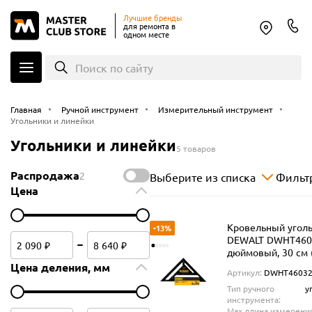
Лучшие бренды
для ремонта в
одном месте
Поиск по сайту
Главная
Ручной инструмент
Измерительный инструмент
Угольники и линейки
Угольники и линейки
5 товаров
Распродажа
2
Выберите из списка
Фильт
Цена
Кровельный угол
-13%
DEWALT DWHT4603
дюймовый, 30 см 
Цена деления, мм
Артикул:
DWHT46032
Тип ручного
у
инструмента:
Max длина измерени