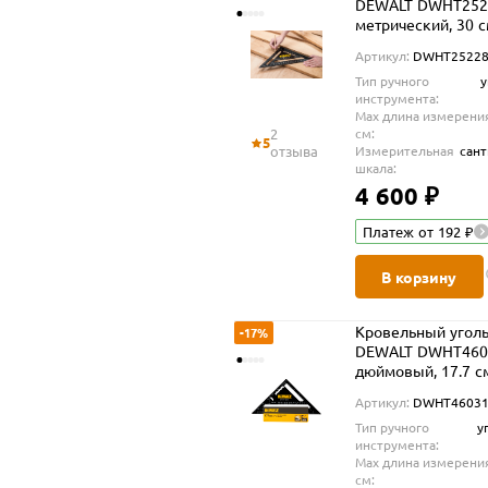
DEWALT DWHT2522
метрический, 30 
Артикул:
DWHT25228
Тип ручного
у
инструмента:
Max длина измерени
2
cм:
5
отзыва
Измерительная
сан
шкала:
4 600 ₽
Платеж от 192 ₽
В корзину
Кровельный угол
-17%
DEWALT DWHT4603
дюймовый, 17.7 см
Артикул:
DWHT46031
Тип ручного
у
инструмента:
Max длина измерени
cм: