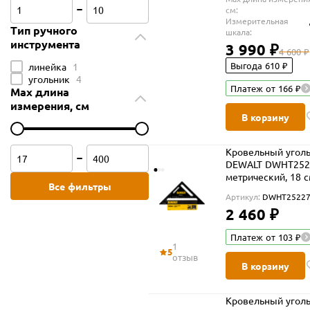
cм:
Измерительная
Тип ручного
шкала:
инструмента
3 990 ₽
4 600 ₽
Выгода 610 ₽
линейка
1
угольник
4
Платеж от 166 ₽
Max длина
измерения, cм
В корзину
Кровельный угол
DEWALT DWHT2522
метрический, 18 
Все фильтры
Артикул:
DWHT25227
2 460 ₽
Платеж от 103 ₽
1
5
отзыв
В корзину
Кровельный угол