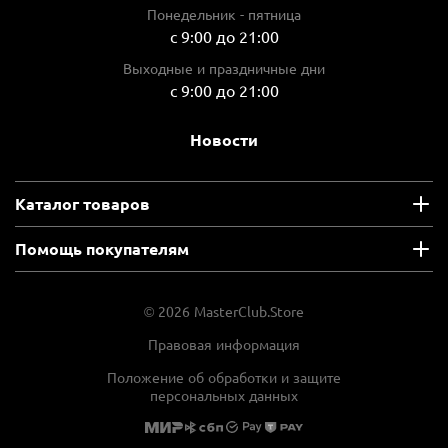
Измерительная шкала
Понедельник - пятница
сантиметры
с 9:00 до 21:00
Выходные и праздничные дни
4 600 ₽
с 9:00 до 21:00
1 150 ₽ x 4
Плати частями
Новости
В корзину
В избранное
Сравнить
Каталог товаров
Артикул
DWHT25228-0
 отзывов
Помощь покупателям
8 640 ₽
Алюминиевая строительная линейка DEWALT DE0734, 1.2-4 
 отзывов
© 2026 MasterClub.Store
Артикул:
DE0734-XJ
Правовая информация
Тип ручного инструмента
Положение об обработки и защите
линейка
персональных данных
Max длина измерения, cм
400