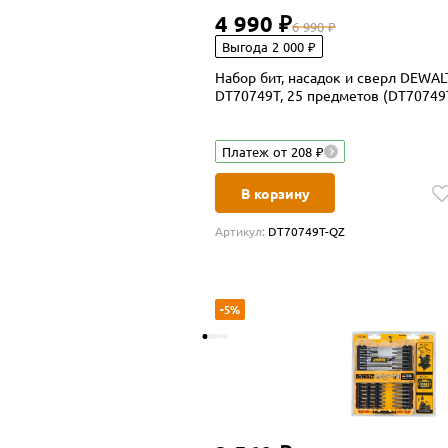
4 990 ₽
6 990 ₽
Выгода 2 000 ₽
Набор бит, насадок и сверл DEWA
DT70749T, 25 предметов (DT70749
Платеж от 208 ₽
В корзину
Артикул:
DT70749T-QZ
-5%