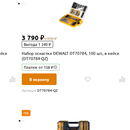
3 790 ₽
5 030 ₽
Выгода 1 240 ₽
ейсе
Набор оснастки DEWALT DT70784, 100 шт., в кейсе
(DT70784-QZ)
Платеж от 158 ₽
В корзину
Артикул:
DT70784-QZ
-5%