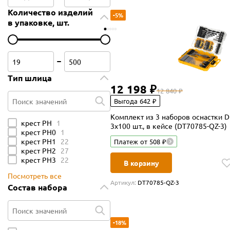
Количество изделий
-5%
в упаковке, шт.
Тип шлица
12 198 ₽
12 840 ₽
Выгода 642 ₽
Поиск значений
Комплект из 3 наборов оснастки 
крест PH
1
3х100 шт., в кейсе (DT70785-QZ-3)
крест PH0
1
крест PH1
22
Платеж от 508 ₽
крест PH2
27
крест PH3
22
В корзину
Посмотреть все
Артикул:
DT70785-QZ-3
Состав набора
-18%
Поиск значений