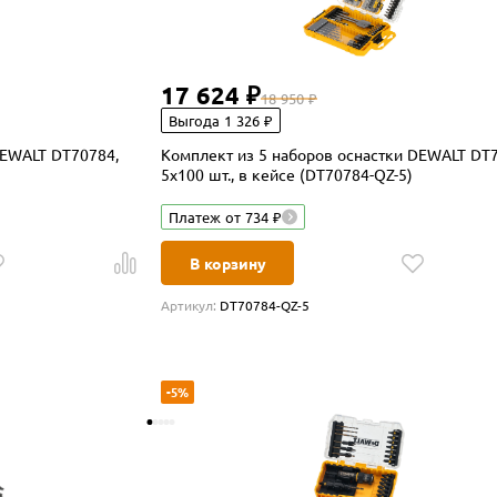
17 624 ₽
18 950 ₽
Выгода 1 326 ₽
DEWALT DT70784,
Комплект из 5 наборов оснастки DEWALT DT
5х100 шт., в кейсе (DT70784-QZ-5)
Платеж от 734 ₽
В корзину
Артикул:
DT70784-QZ-5
-5%