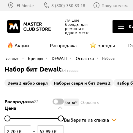
El Monte
8 (800) 350-83-18
Покупателям
Лучшие
бренды
для
К
ремонта в
одном месте
Акции
Распродажа
Бренды
D
Главная
Бренды
DEWALT
Оснастка
Наборы
Набор бит Dewalt
34 товара
Dewalt набор сверл
Наборы сверл и бит Dewalt
Набор б
Распродажа
22
биты
Сбросить
Цена
Выберите из списка