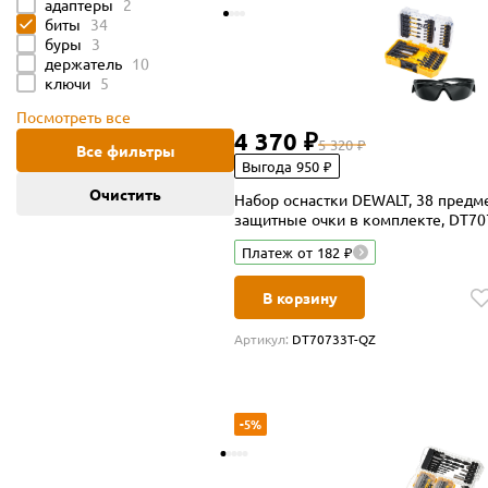
адаптеры
2
биты
34
буры
3
держатель
10
ключи
5
Посмотреть все
4 370 ₽
5 320 ₽
Все фильтры
Выгода 950 ₽
Очистить
Набор оснастки DEWALT, 38 предме
защитные очки в комплекте, DT70
Платеж от 182 ₽
В корзину
Артикул:
DT70733T-QZ
-5%