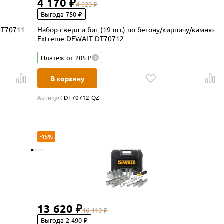
4 170 ₽
4 920 ₽
Выгода 750 ₽
DT70711
Набор сверл и бит (19 шт.) по бетону/кирпичу/камню
Extreme DEWALT DT70712
Платеж от 205 ₽
В корзину
Артикул:
DT70712-QZ
-15%
13 620 ₽
16 110 ₽
Выгода 2 490 ₽