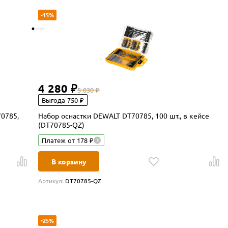
-15%
4 280 ₽
5 030 ₽
Выгода 750 ₽
70785,
Набор оснастки DEWALT DT70785, 100 шт., в кейсе
(DT70785-QZ)
Платеж от 178 ₽
В корзину
Артикул:
DT70785-QZ
-25%