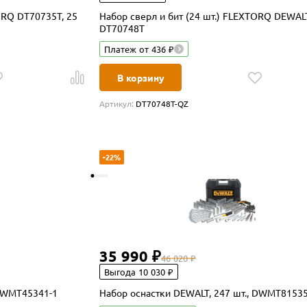
ORQ DT70735T, 25
Набор сверл и бит (24 шт.) FLEXTORQ DEWALT
DT70748T
Платеж от 436 ₽
В корзину
Артикул:
DT70748T-QZ
-22%
35 990 ₽
46 020 ₽
Выгода 10 030 ₽
 DWMT45341-1
Набор оснастки DEWALT, 247 шт., DWMT81535