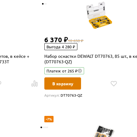
6 370 ₽
10 650 ₽
Выгода 4 280 ₽
тов, в кейсе +
Набор оснастки DEWALT DT70763, 85 шт., в к
733T
(DT70763-QZ)
Платеж от 265 ₽
В корзину
Артикул:
DT70763-QZ
-7%