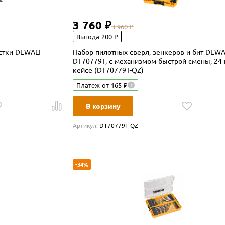
3 760 ₽
3 960 ₽
Выгода 200 ₽
астки DEWALT
Набор пилотных сверл, зенкеров и бит DEWA
DT70779T, с механизмом быстрой смены, 24 ш
кейсе (DT70779T-QZ)
Платеж от 165 ₽
В корзину
Артикул:
DT70779T-QZ
-34%