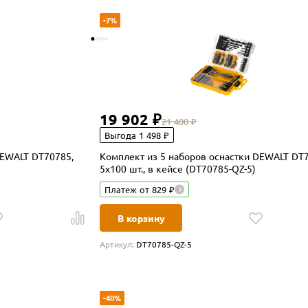
-7%
19 902 ₽
21 400 ₽
Выгода 1 498 ₽
DEWALT DT70785,
Комплект из 5 наборов оснастки DEWALT DT
5х100 шт., в кейсе (DT70785-QZ-5)
Платеж от 829 ₽
В корзину
Артикул:
DT70785-QZ-5
-40%