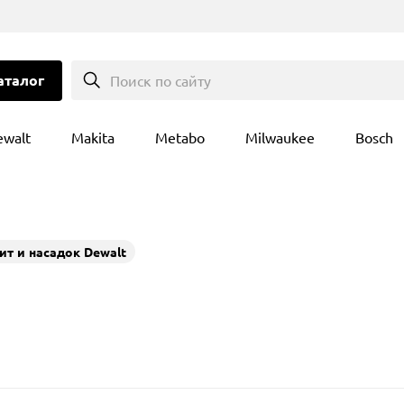
аталог
Поиск по сайту
ewalt
Makita
Metabo
Milwaukee
Bosch
ит и насадок Dewalt