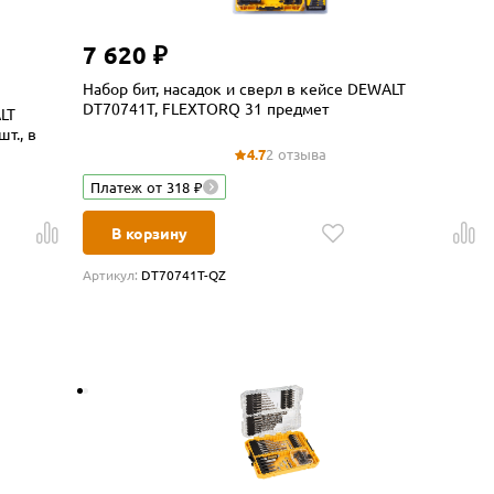
7 620 ₽
Набор бит, насадок и сверл в кейсе DEWALT
DT70741T, FLEXTORQ 31 предмет
LT
т., в
4.7
2 отзыва
Платеж от 318 ₽
В корзину
Артикул:
DT70741T-QZ