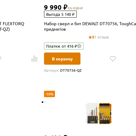
9 990 ₽
15 130 ₽
Выгода 5 140 ₽
LT FLEXTORQ
Набор сверл и бит DEWALT DT70756, ToughCa
T-QZ)
предметов
5
1 отзыв
Платеж от 416 ₽
В корзину
Артикул:
DT70756-QZ
-33%