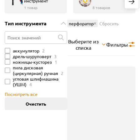
инструмент
1 товар
8 товаров
Тип инструмента
перфоратор
Сбросить
Выберите из
Фильтры
Поиск значений
списка
аккумулятор
2
дрель-шуруповерт
3
ножницы-кусторез
1
пила дисковая
(циркулярная) ручная
2
угловая шлифмашина
(УШМ)
4
Посмотреть все
Очистить