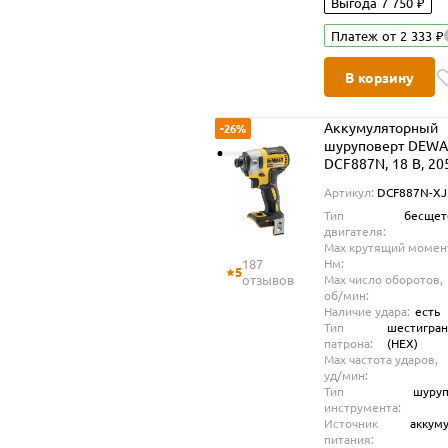
Выгода 7 750 ₽
Платеж от 2 333 ₽
В корзину
Аккумуляторный
-26%
шуруповерт DEWA
DCF887N, 18 В, 20
3800 уд/мин, без 
Артикул:
DCF887N-XJ
ЗУ (DCF887N-XJ)
Тип
бесщет
двигателя:
Max крутящий момен
187
Нм:
5
отзывов
Max число оборотов,
об/мин:
Наличие удара:
есть
Тип
шестигра
патрона:
(HEX)
Max частота ударов,
уд/мин:
Тип
шуруп
инструмента:
Источник
аккум
питания: