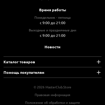
3250
Время работы
Наличие удара
Понедельник - пятница
есть
с 9:00 до 21:00
Тип патрона
Выходные и праздничные дни
шестигранный (HEX)
с 9:00 до 21:00
Max частота ударов, уд/мин
3800
Новости
Тип инструмента
шуруповерт
Каталог товаров
Источник питания
Помощь покупателям
аккумулятор
48 490 ₽
63 290 ₽
© 2026 MasterClub.Store
Выгода 14 800 ₽
12 123 ₽ x 4
Правовая информация
Плати частями
Положение об обработки и защите
В корзину