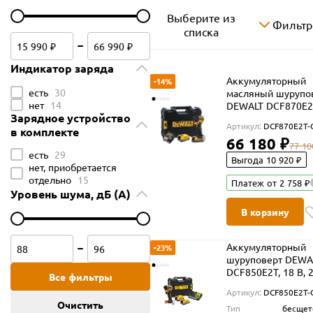
Выберите из
Фильт
списка
Индикатор заряда
Аккумуляторный
-14%
есть
30
масляный шурупо
нет
14
DEWALT DCF870E2T
Зарядное устройство
В, 56 Нм, 4200 уд/
Артикул:
DCF870E2T
в комплекте
2 АКБ 1.7 Ач и ЗУ, 
66 180 ₽
кейсе TSTAK
77 10
есть
29
(DCF870E2T-QW)
Выгода 10 920 ₽
нет, приобретается
отдельно
15
Платеж от 2 758 ₽
Уровень шума, дБ (А)
В корзину
Аккумуляторный
-23%
шуруповерт DEWA
DCF850E2T, 18 В, 
Все фильтры
Нм, 3800 уд/мин, с
Артикул:
DCF850E2T
АКБ 1.7 Ач и ЗУ, в
Очистить
Тип
бесщет
TSTAK (DCF850E2