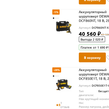
Аккумуляторный
-5%
шуруповерт DEWA
DCF860NT, 18 В, 2
Нм, 4500 уд/мин, 
Артикул:
DCF860NT-X
АКБ и ЗУ, в кейсе
40 560 ₽
TSTAK (DCF860NT-
42 58
Выгода 2 020 ₽
Платеж от 1 690 ₽
В корзину
Аккумуляторный
-28%
шуруповерт DEWA
DCF850E1T, 18 В, 
Нм, 3800 уд/мин, 
Артикул:
DCF850E1T
1.7 Ач и ЗУ, в кейс
Тип
бесщет
TSTAK (DCF850E1
двигателя:
Max крутящий момен
1
Нм:
5
отзыв
Размер патрона, дюй