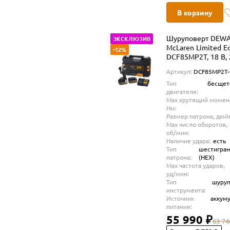
В корзину
Шуруповерт DEWA
ЭКСКЛЮЗИВ
McLaren Limited Ed
-12%
DCF85MP2T, 18 В, 
Нм, 3800 уд/мин, с
Артикул:
DCF85MP2T
АКБ 5 Ач и ЗУ, в к
Тип
бесщет
TSTAK (DCF85MP2
двигателя:
QW)
Max крутящий момен
Нм:
Размер патрона, дюй
Max число оборотов,
об/мин:
Наличие удара:
есть
Тип
шестигра
патрона:
(HEX)
Max частота ударов,
уд/мин:
Тип
шуруп
инструмента:
Источник
аккум
питания:
55 990 ₽
63 74