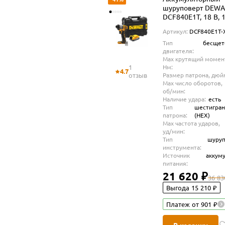
шуруповерт DEWA
DCF840E1T, 18 В, 
Нм, 4200 уд/мин, 
Артикул:
DCF840E1T-
1.7 Ач, без ЗУ, в к
Тип
бесщет
TSTAK (DCF840E1T
двигателя:
Max крутящий момен
1
Нм:
4.7
отзыв
Размер патрона, дюй
Max число оборотов,
об/мин:
Наличие удара:
есть
Тип
шестигра
патрона:
(HEX)
Max частота ударов,
уд/мин:
Тип
шуруп
инструмента:
Источник
аккум
питания:
21 620 ₽
36 83
Выгода 15 210 ₽
Платеж от 901 ₽