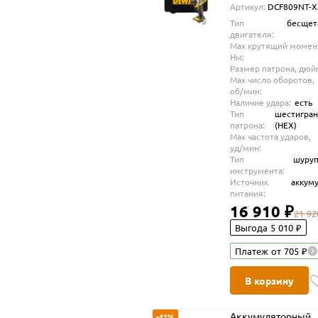
Артикул:
DCF809NT-X
АКБ и ЗУ, в кейсе
Тип
бесщет
(DCF809NT-XJ)
двигателя:
Max крутящий момен
Нм:
Размер патрона, дюй
Max число оборотов,
об/мин:
Наличие удара:
есть
Тип
шестигра
патрона:
(HEX)
Max частота ударов,
уд/мин:
Тип
шуруп
инструмента:
Источник
аккум
питания:
16 910 ₽
21 92
Выгода 5 010 ₽
Платеж от 705 ₽
В корзину
Аккумуляторный
-41%