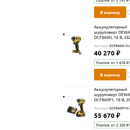
Платеж от 2 791 ₽
В корзину
Аккумуляторный
шуруповерт DEWA
DCF860N, 18 В, 28
4500 уд/мин, без 
Артикул:
DCF860N-XJ
ЗУ (DCF860N-XJ)
40 270 ₽
Платеж от 1 678 ₽
В корзину
Аккумуляторный
шуруповерт DEWA
DCF860P1, 18 В, 2
Нм, 4500 уд/мин, 
Артикул:
DCF860P1N-
5 Ач и ЗУ (DCF860
55 670 ₽
XJ)
Платеж от 2 320 ₽