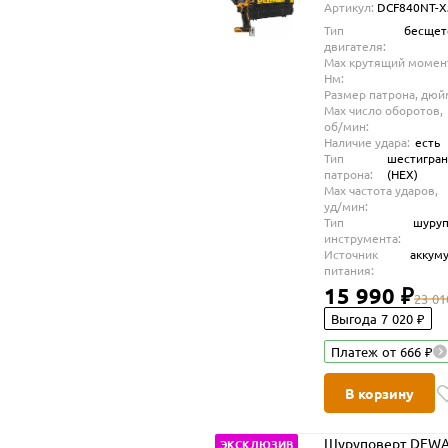
Артикул:
DCF840NT-X
АКБ и ЗУ, в кейсе
Тип
бесщет
TSTAK (DCF840NT-
двигателя:
Max крутящий момен
Нм:
Размер патрона, дюй
Max число оборотов,
об/мин:
Наличие удара:
есть
Тип
шестигра
патрона:
(HEX)
Max частота ударов,
уд/мин:
Тип
шуруп
инструмента:
Источник
аккум
питания:
15 990 ₽
23 01
Выгода 7 020 ₽
Платеж от 666 ₽
В корзину
Шуруповерт DEWA
ЭКСКЛЮЗИВ