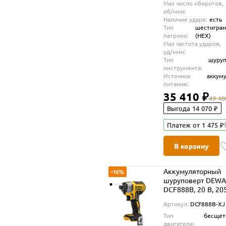
Max число оборотов,
об/мин:
Наличие удара:
есть
Тип
шестигра
патрона:
(HEX)
Max частота ударов,
уд/мин:
Тип
шуруп
инструмента:
Источник
аккум
питания:
35 410 ₽
49 48
Выгода 14 070 ₽
Платеж от 1 475 ₽
В корзину
Аккумуляторный
-16%
шуруповерт DEWA
DCF888B, 20 В, 20
3800 уд/мин, без 
Артикул:
DCF888B-XJ
ЗУ (DCF888B-XJ)
Тип
бесщет
двигателя: