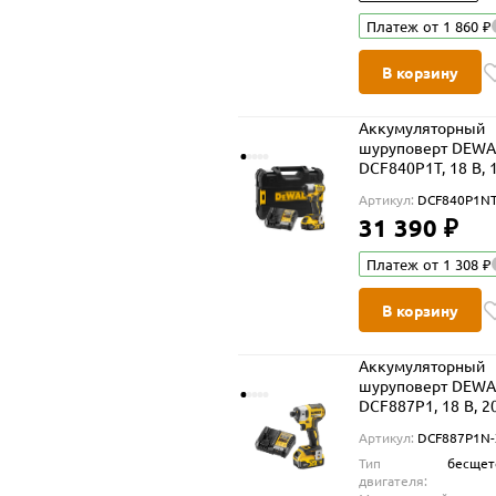
Платеж от 1 860 ₽
В корзину
Аккумуляторный
шуруповерт DEWA
DCF840P1T, 18 В, 
Нм, 4200 уд/мин, 
Артикул:
DCF840P1NT
5 Ач и ЗУ, в кейсе
31 390 ₽
TSTAK (DCF840P1N
Платеж от 1 308 ₽
В корзину
Аккумуляторный
шуруповерт DEWA
DCF887P1, 18 В, 2
Нм, 3800 уд/мин, 
Артикул:
DCF887P1N-
5 Ач и ЗУ (DCF887
Тип
бесщет
XJ)
двигателя: