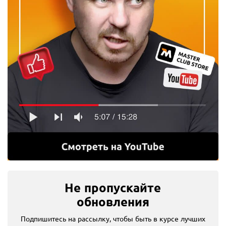
Max крутящий момент, Нм
56
Размер патрона, дюйм
1/4
Max число оборотов, об/мин
3000
Наличие удара
есть
Тип патрона
шестигранный (HEX)
Max частота ударов, уд/мин
4200
Не пропускайте
Тип инструмента
шуруповерт
обновления
Источник питания
Подпишитесь на рассылку, чтобы быть в курсе лучших