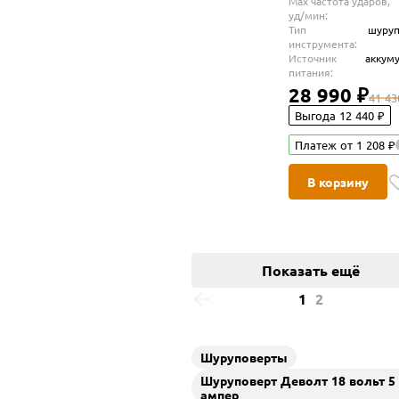
Max частота ударов,
уд/мин:
Тип
шуруп
инструмента:
Источник
аккум
питания:
28 990 ₽
41 43
Выгода 12 440 ₽
Платеж от 1 208 ₽
В корзину
Показать ещё
1
2
Шуруповерты
Шуруповерт Деволт 18 вольт 5
ампер