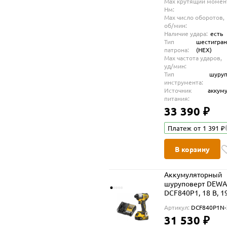
Max крутящий момен
Нм:
Max число оборотов,
об/мин:
Наличие удара:
есть
Тип
шестигра
патрона:
(HEX)
Max частота ударов,
уд/мин:
Тип
шуруп
инструмента:
Источник
аккум
питания:
33 390 ₽
Платеж от 1 391 ₽
В корзину
Аккумуляторный
шуруповерт DEWA
DCF840P1, 18 В, 1
Нм, 4200 уд/мин, 
Артикул:
DCF840P1N-
5 Ач и ЗУ (DCF840
31 530 ₽
XJ)