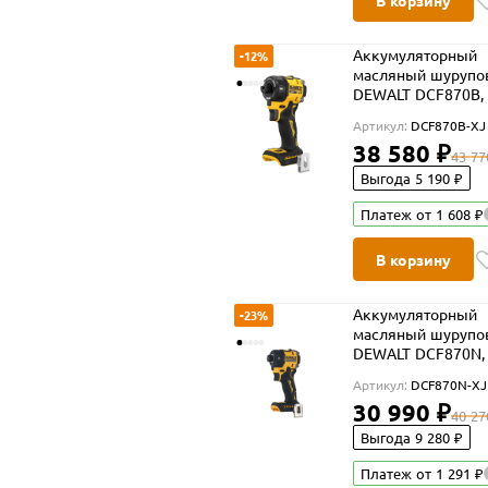
В корзину
Аккумуляторный
-12%
масляный шурупо
DEWALT DCF870B, 
56 Нм, 4200 уд/ми
Артикул:
DCF870B-XJ
АКБ и ЗУ (DCF870B
38 580 ₽
43 77
Выгода 5 190 ₽
Платеж от 1 608 ₽
В корзину
Аккумуляторный
-23%
масляный шурупо
DEWALT DCF870N, 
56 Нм, 4200 уд/ми
Артикул:
DCF870N-XJ
АКБ и ЗУ (DCF870
30 990 ₽
40 27
Выгода 9 280 ₽
Платеж от 1 291 ₽