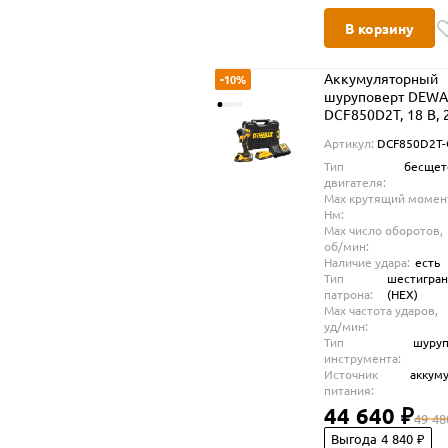
В корзину
Аккумуляторный
-10%
шуруповерт DEWA
DCF850D2T, 18 В, 
Нм, 3800 уд/мин, с
Артикул:
DCF850D2T
АКБ 2 Ач и ЗУ, в к
Тип
бесщет
TSTAK (DCF850D2
двигателя:
Max крутящий момен
Нм:
Max число оборотов,
об/мин:
Наличие удара:
есть
Тип
шестигра
патрона:
(HEX)
Max частота ударов,
уд/мин:
Тип
шуруп
инструмента:
Источник
аккум
питания:
44 640 ₽
49 48
Выгода 4 840 ₽