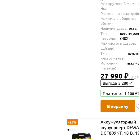
Max крутящий момен
Нм:
Размер патрона, дюй
Max число оборотов,
об/мин:
Наличие удара:
есть
Тип
шестигра
патрона:
(HEX)
Max частота ударов,
уд/мин:
Тип
шуруп
инструмента:
Источник
аккум
питания:
27 990 ₽
33 27
Выгода 5 280 ₽
Платеж от 1 166 ₽
В корзину
Аккумуляторный
-23%
шуруповерт DEWA
DCF809NT, 18 В, 1
Нм, 3200 уд/мин, 