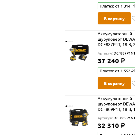
Платеж от 1 314 ₽
В корзину
Аккумуляторный
шуруповерт DEWA
DCF887P1T, 18 В, 
Нм, 3800 уд/мин, 
Артикул:
DCF887P1NT
5 Ач и ЗУ, в кейсе
37 240 ₽
(DCF887P1NT-XJ)
Платеж от 1 552 ₽
В корзину
Аккумуляторный
шуруповерт DEWA
DCF809P1T, 18 В, 
Нм, 3200 уд/мин, 
Артикул:
DCF809P1NT
5 Ач и ЗУ, в кейсе
32 310 ₽
(DCF809P1NT-XJ)