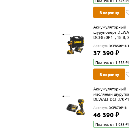
Платеж от 1 346 ₽
В корзину
Аккумуляторный
шуруповерт DEWA
DCF850P1T, 18 В, 
Нм, 3800 уд/мин, 
Артикул:
DCF850P1NT
5 Ач и ЗУ, в кейсе
37 390 ₽
TSTAK (DCF850P1N
Платеж от 1 558 ₽
В корзину
Аккумуляторный
масляный шурупо
DEWALT DCF870P1
В, 56 Нм, 4200 уд/
Артикул:
DCF870P1N-
АКБ 5 Ач и ЗУ
46 390 ₽
(DCF870P1N-XJ)
Платеж от 1 933 ₽