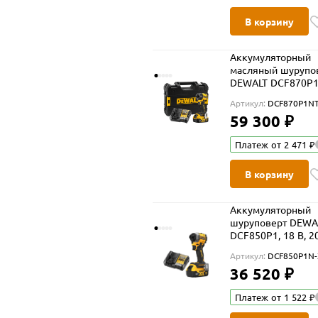
В корзину
Аккумуляторный
масляный шурупо
DEWALT DCF870P1T
В, 56 Нм, 4200 уд/
Артикул:
DCF870P1NT
АКБ 5 Ач и ЗУ, в к
59 300 ₽
TSTAK (DCF870P1N
Платеж от 2 471 ₽
В корзину
Аккумуляторный
шуруповерт DEWA
DCF850P1, 18 В, 2
Нм, 3800 уд/мин, 
Артикул:
DCF850P1N-
5 Ач и ЗУ (DCF850
36 520 ₽
XJ)
Платеж от 1 522 ₽