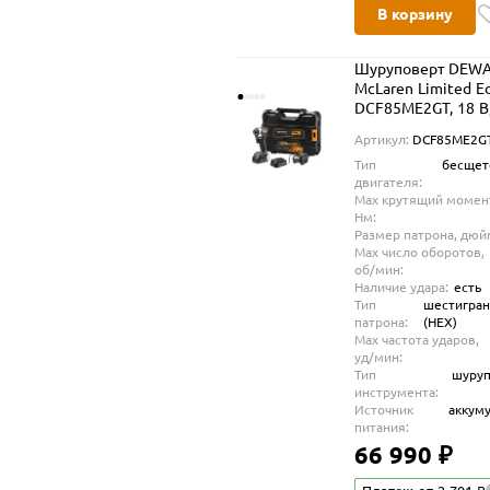
В корзину
Шуруповерт DEWA
McLaren Limited Ed
DCF85ME2GT, 18 В
Нм, с 2 АКБ 1.7 Ач 
Артикул:
DCF85ME2G
в кейсе TSTAK
Тип
бесщет
(DCF85ME2GT-QW
двигателя:
Max крутящий момен
Нм:
Размер патрона, дюй
Max число оборотов,
об/мин:
Наличие удара:
есть
Тип
шестигра
патрона:
(HEX)
Max частота ударов,
уд/мин:
Тип
шуруп
инструмента:
Источник
аккум
питания:
66 990 ₽