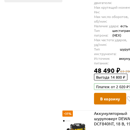
двигателя:
Max крутящий момен
Нм:
Max число оборотов,
об/мин:
Наличие удара:
есть
Тип
шестигра
патрона:
(HEX)
Max частота ударов,
уд/мин:
Тип
шуруп
инструмента:
Источник
аккум
питания:
48 490 ₽
63 29
Выгода 14 800 ₽
Платеж от 2 020 ₽
В корзину
Аккумуляторный
-31%
шуруповерт DEWA
DCF840NT, 18 В, 1
Нм, 4200 уд/мин, 