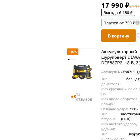
17 990 ₽
24 17
Выгода 6 180 ₽
Платеж от 750 ₽
В корзину
Аккумуляторный
-36%
шуруповерт DEWA
DCF887P2, 18 В, 2
Нм, 3800 уд/мин, с
Артикул:
DCF887P2-
АКБ 5 Ач и ЗУ, в к
Тип
бесщет
(DCF887P2-QW)
двигателя:
Max крутящий момен
13
Нм:
5
отзывов
Max число оборотов,
об/мин:
Наличие удара:
есть
Тип
шестигра
патрона:
(HEX)
Max частота ударов,
уд/мин:
Тип
шуруп
инструмента: