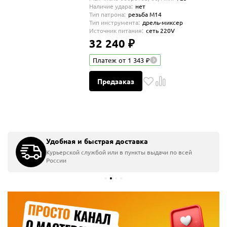
Наличие удара:
нет
Тип патрона:
резьба М14
Тип инструмента:
дрель-миксер
Источник питания:
сеть 220V
32 240 ₽
Платеж от 1 343 ₽
Предзаказ
Главная
Бренды
DEWALT
Сетевой инструмент
Миксеры
Бесплатная доставка
Удобная и быстрая доставка
Миксеры DEWALT
Курьерской службой или в пункты выдачи по всей
1 товар
России
Фильтры
 отзывов
32 240 ₽
Дрель-миксер DEWALT DWD241, 1800 Вт, 725 об/мин (DWD2