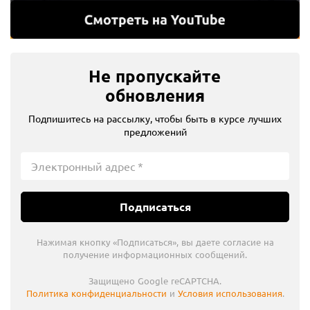
Источник питания
сеть 220V
32 240 ₽
Не пропускайте
8 060 ₽ x 4
обновления
Плати частями
Предзаказ
Подпишитесь на рассылку, чтобы быть в курсе лучших
В избранное
предложений
Сравнить
Артикул
DWD241-QS
Подписаться
Нажимая кнопку «Подписаться», вы даете согласие на
получение информационных сообщений.
Защищено Google reCAPTCHA.
Политика конфиденциальности
и
Условия использования
.