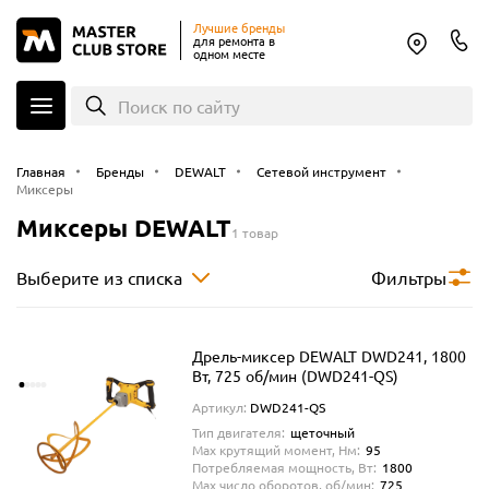
Лучшие бренды
для ремонта в
одном месте
Поиск по сайту
Главная
Бренды
DEWALT
Сетевой инструмент
Миксеры
Миксеры DEWALT
1 товар
Выберите из списка
Фильтры
Дрель-миксер DEWALT DWD241, 1800
Вт, 725 об/мин (DWD241-QS)
Артикул:
DWD241-QS
Тип двигателя:
щеточный
Max крутящий момент, Нм:
95
Потребляемая мощность, Вт:
1800
Max число оборотов, об/мин:
725