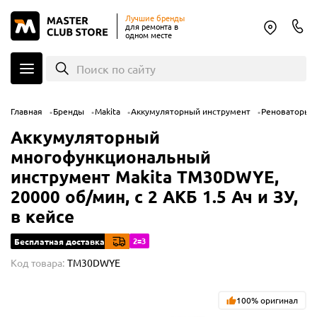
Лучшие бренды
для ремонта в
одном месте
Поиск по сайту
Главная
Бренды
Makita
Аккумуляторный инструмент
Реноваторы 
Аккумуляторный
многофункциональный
инструмент Makita TM30DWYE,
20000 об/мин, с 2 АКБ 1.5 Ач и ЗУ,
в кейсе
2=3
Бесплатная доставка
Код товара:
TM30DWYE
100% оригинал