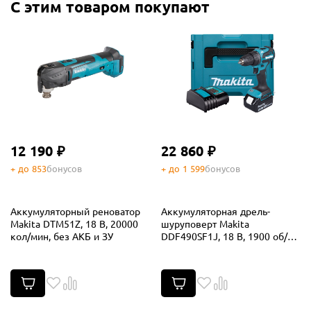
С этим товаром покупают
12 190 ₽
22 860 ₽
+ до 853
бонусов
+ до 1 599
бонусов
Аккумуляторный реноватор
Аккумуляторная дрель-
Makita DTM51Z, 18 В, 20000
шуруповерт Makita
кол/мин, без АКБ и ЗУ
DDF490SF1J, 18 В, 1900 об/
мин, с АКБ 3 Ач и ЗУ, в кейсе
MakPac