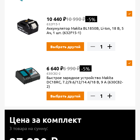
10 440 ₽
10 990 ₽
-5%
632F15-1
Аккумулятор Makita BL1850B, Li-Ion, 18 В, 5
Ач, 1 шт. (632F15-1)
Выбрать другой
6 640 ₽
6 990 ₽
-5%
630C82-2
Быстрое зарядное устройство Makita
DC18RC, 7.2/9.6/12/14.4/18 В, 9 А (630C82-
2)
Выбрать другой
Цена за комплект
3 товара на сумму: