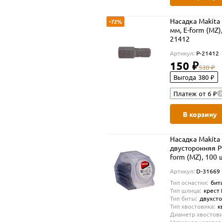
Насадка Makita 
-72%
мм, E-form (MZ),
21412
Артикул:
P-21412
150 ₽
530 ₽
Выгода 380 ₽
Платеж от 6 ₽
В корзину
Насадка Makita
двусторонняя P
form (MZ), 100 ш
31669
Артикул:
D-31669
Тип оснастки:
бит
Тип шлица:
крест
Тип биты:
двухст
Тип хвостовика:
к
Диаметр хвостови