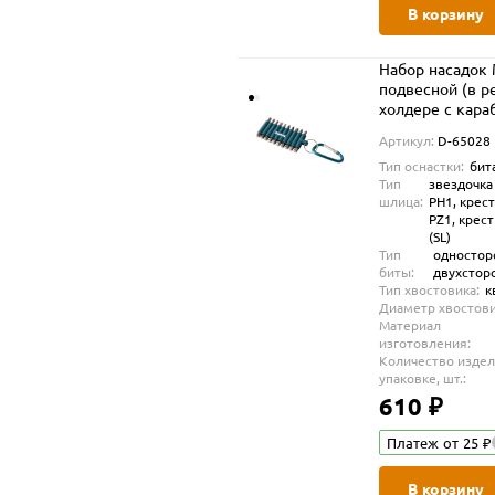
В корзину
Набор насадок 
подвесной (в 
холдере с кара
65028
Артикул:
D-65028
Тип оснастки:
бит
Тип
звездочка 
шлица:
PH1, крест
PZ1, крес
(SL)
Тип
одностор
биты:
двухстор
Тип хвостовика:
к
Диаметр хвостови
Материал
изготовления:
Количество издел
упаковке, шт.:
610 ₽
Платеж от 25 ₽
В корзину