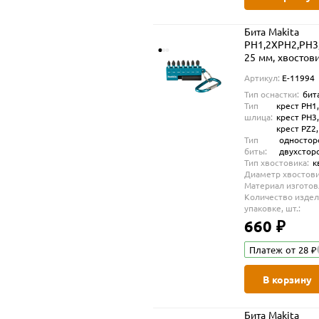
Бита Makita
PH1,2XPH2,PH3,
25 мм, хвостови
(E-11994)
Артикул:
E-11994
Тип оснастки:
бит
Тип
крест PH1,
шлица:
крест PH3,
крест PZ2,
Тип
одностор
биты:
двухстор
Тип хвостовика:
к
Диаметр хвостови
Материал изготов
Количество издел
упаковке, шт.:
660 ₽
Платеж от 28 ₽
В корзину
Бита Makita