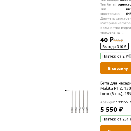
Тип биты:
одност
Тип
ше
хвостовика:
(H
Диаметр хвостови
Материал изготов
Количество издел
упаковке, шт.:
40 ₽
350 ₽
Выгода 310 ₽
Платеж от 2 ₽
В корзину
Бита для насад
Makita PH2, 130 
form (5 шт.), 19
Артикул:
199155-
5 550 ₽
Платеж от 231 