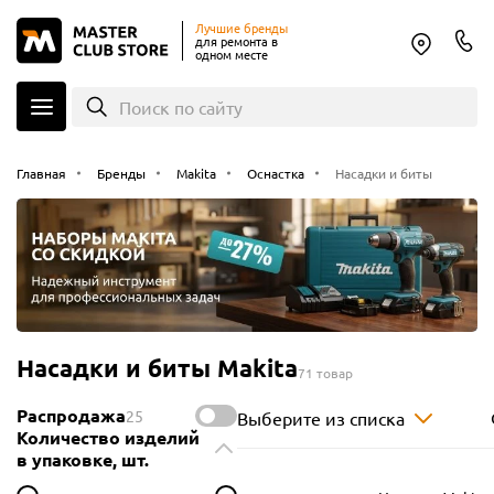
Лучшие бренды
для ремонта в
одном месте
Поиск по сайту
Главная
Бренды
Makita
Оснастка
Насадки и биты
Насадки и биты Makita
71 товар
Распродажа
25
Выберите из списка
Количество изделий
в упаковке, шт.