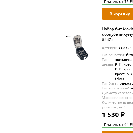
Платеж от 72 ₽
В корзину
Набор бит Makit
корпусе аккуму
68323
Артикул:
B-68323
Тип оснастки:
бит
Тип
звездочка 
шлица:
PH1, крест
PH3, крест
крест PZ3
(Hex)
Тип биты:
одност
Тип хвостовика:
к
Диаметр хвостови
Материал изготов
Количество издел
упаковке, шт.:
1 530 ₽
Платеж от 64 ₽