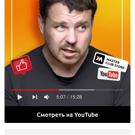
бита
Тип шлица
крест PH2
Тип биты
односторонняя
Тип хвостовика
квадрат 1/4"
Диаметр хвостовика, мм
6.35
Материал изготовления
сталь
Количество изделий в упаковке, шт.
3
110 ₽
В корзину