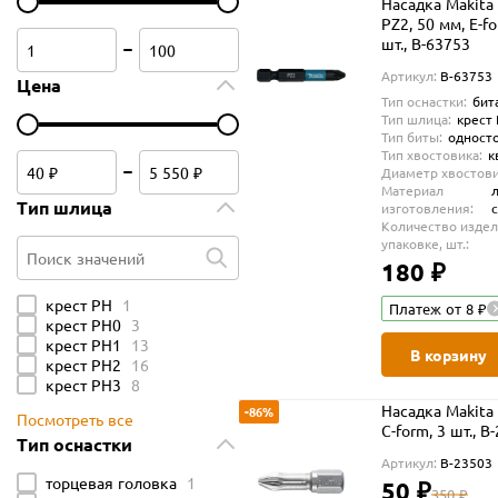
Насадка Makita 
PZ2, 50 мм, Е-fo
шт., B-63753
Артикул:
B-63753
Цена
Тип оснастки:
бит
Тип шлица:
крест
Тип биты:
одност
Тип хвостовика:
к
Диаметр хвостови
Материал
Тип шлица
изготовления:
Количество издел
упаковке, шт.:
180 ₽
Поиск значений
крест PH
1
Платеж от 8 ₽
крест PH0
3
крест PH1
13
В корзину
крест PH2
16
крест PH3
8
Насадка Makita 
-86%
Посмотреть все
C-form, 3 шт., B
Тип оснастки
Артикул:
B-23503
торцевая головка
1
50 ₽
350 ₽