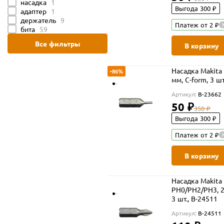
насадка
1
Выгода 300 ₽
адаптер
1
держатель
9
Платеж от 2 ₽
бита
59
Все фильтры
В корзину
Насадка Makita 
-86%
мм, C-form, 3 шт
Артикул:
B-23662
50 ₽
350 ₽
Выгода 300 ₽
Платеж от 2 ₽
В корзину
Насадка Makita
PH0/PH2/PH3, 2
3 шт., B-24511
Артикул:
B-24511