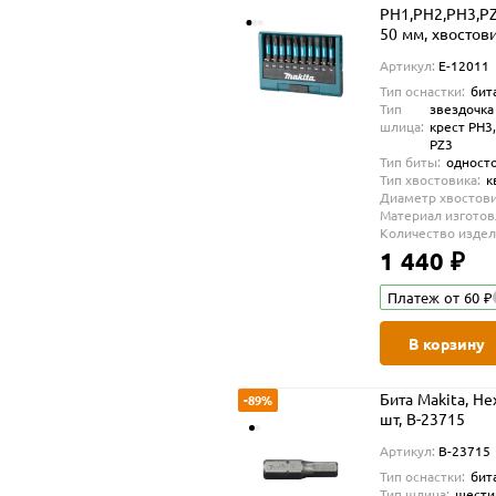
PH1,PH2,PH3,PZ1
50 мм, хвостови
Артикул:
E-12011
Тип оснастки:
бит
Тип
звездочка 
шлица:
крест PH3,
PZ3
Тип биты:
одност
Тип хвостовика:
к
Диаметр хвостови
Материал изготов
Количество издели
1 440 ₽
Платеж от 60 ₽
В корзину
Бита Makita, He
-89%
шт, B-23715
Артикул:
B-23715
Тип оснастки:
бит
Тип шлица:
шести