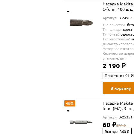
Насадка Makita 
C-form, 100 шт.
Артикул:
B-24963
Тип оснастки:
бит
Тип шлица:
крест
Тип биты:
одност
Тип хвостовика:
к
Диаметр хвостови
Материал изготов
Количество издел
упаковке, шт.:
2 190 ₽
Платеж от 91 ₽
В корзину
Насадка Makita 
-86%
form (MZ), 3 шт.
Артикул:
B-25351
60 ₽
420 ₽
Выгода 360 ₽