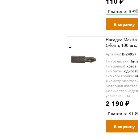
110 ₽
Платеж от 5 ₽
В корзину
Насадка Makita
C-form, 100 шт.
Артикул:
B-24957
Тип оснастки:
бит
Тип шлица:
крест
Тип биты:
одност
Тип хвостовика:
к
Диаметр хвостови
Материал изготов
Количество издел
упаковке, шт.:
2 190 ₽
Платеж от 91 ₽
В корзину