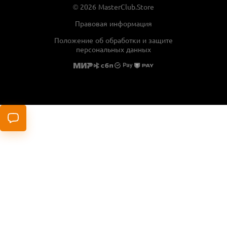
© 2026 MasterClub.Store
Тип шлица
Правовая информация
крест PH2
Положение об обработки и защите
Тип биты
персональных данных
односторонняя
Тип хвостовика
квадрат 1/4"
Диаметр хвостовика, мм
6.35
Материал изготовления
сталь
Количество изделий в упаковке, шт.
100
2 190 ₽
548 ₽ x 4
Плати частями