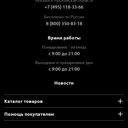
Москва и Московская область
6.35
+7 (495) 118-33-66
Материал изготовления
Бесплатно по России
сталь
8 (800) 350-83-18
Количество изделий в упаковке, шт.
Время работы
3
Понедельник - пятница
110 ₽
с 9:00 до 21:00
В корзину
В избранное
Выходные и праздничные дни
Сравнить
с 9:00 до 21:00
Артикул
B-24511
Новости
 отзывов
2 190 ₽
Насадка Makita PH2, 25 мм, C-form, 100 шт., B-24957
Каталог товаров
 отзывов
Артикул:
B-24957
Помощь покупателям
Тип оснастки
бита