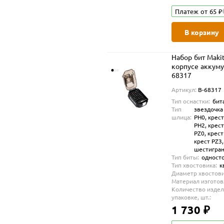
Платеж от 65 ₽
В корзину
Набор бит Makit
корпусе аккумул
68317
Артикул:
B-68317
Тип оснастки:
бит
Тип
звездочка 
шлица:
PH0, крест
PH2, крест
PZ0, крест
крест PZ3,
шестигран
Тип биты:
одност
Тип хвостовика:
к
Диаметр хвостови
Материал изготов
Количество издел
упаковке, шт.:
1 730 ₽