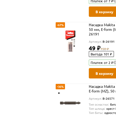
Платеж от 7 ₽
В корзину
Насадка Makita
-67%
50 мм, E-form (M
26191
Артикул:
B-26191
49 ₽
150 ₽
Выгода 101 ₽
Платеж от 2 ₽
В корзину
Насадка Makita
-36%
E-form (MZ), 50 
Артикул:
B-26571
Тип оснастки:
бит
Тип шлица:
крест
Тип биты:
одност