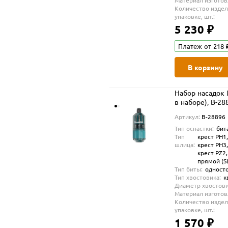
Материал изготов
Количество издел
упаковке, шт.:
5 230 ₽
Платеж от 218 
В корзину
Набор насадок M
в наборе), B-28
Артикул:
B-28896
Тип оснастки:
бит
Тип
крест PH1,
шлица:
крест PH3,
крест PZ2,
прямой (S
Тип биты:
одност
Тип хвостовика:
к
Диаметр хвостови
Материал изготов
Количество издел
упаковке, шт.:
1 570 ₽