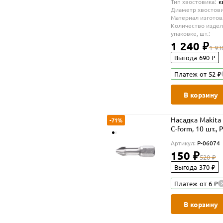
Тип хвостовика:
к
Диаметр хвостови
Материал изготов
Количество издел
упаковке, шт.:
1 240 ₽
1 93
Выгода 690 ₽
Платеж от 52 ₽
В корзину
Насадка Makita
-71%
C-form, 10 шт., 
Артикул:
P-06074
150 ₽
520 ₽
Выгода 370 ₽
Платеж от 6 ₽
В корзину