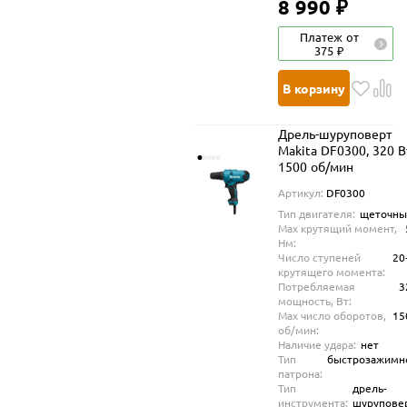
8 990 ₽
Платеж от
375 ₽
В корзину
Дрель-шуруповерт
Makita DF0300, 320 В
1500 об/мин
Артикул:
DF0300
Тип двигателя:
щеточны
Max крутящий момент,
Нм:
Число ступеней
20
крутящего момента:
Потребляемая
3
мощность, Вт:
Max число оборотов,
15
об/мин:
Наличие удара:
нет
Тип
быстрозажимн
патрона:
Тип
дрель-
инструмента:
шурупове