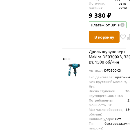
Источник
сеть
питания:
220V
9 380 ₽
Платеж от 391 ₽
В корзину
Дрель-шуруповерт
Makita DF0300X3, 32
Вт, 1500 об/мин
Артикул:
DF0300X3
Тип двигателя:
щеточны
Max крутящий момент,
Нм:
Число ступеней
20
крутящего момента:
Потребляемая
3
мощность, Вт:
Max число оборотов,
15
об/мин:
Наличие удара:
нет
Тип
быстрозажимн
патрона: