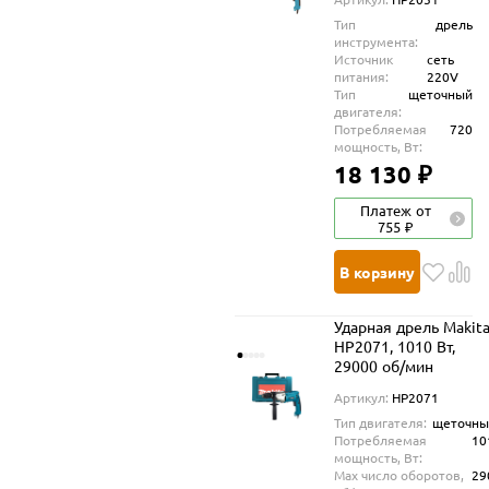
Тип
дрель
инструмента:
Источник
сеть
питания:
220V
Тип
щеточный
двигателя:
Потребляемая
720
мощность, Вт:
18 130 ₽
Платеж от
755 ₽
В корзину
Ударная дрель Makit
HP2071, 1010 Вт,
29000 об/мин
Артикул:
HP2071
Тип двигателя:
щеточны
Потребляемая
10
мощность, Вт:
Max число оборотов,
29