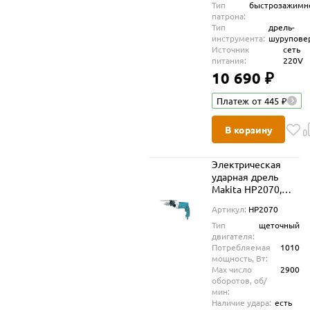
Тип
быстрозажимн
патрона:
Тип
дрель-
инструмента:
шурупове
Источник
сеть
питания:
220V
10 690 ₽
Платеж от 445 ₽
В корзину
Электрическая
ударная дрель
Makita HP2070,
1010 Вт, 2900 об/
Артикул:
HP2070
мин
Тип
щеточный
двигателя:
Потребляемая
1010
мощность, Вт:
Max число
2900
оборотов, об/
мин:
Наличие удара:
есть