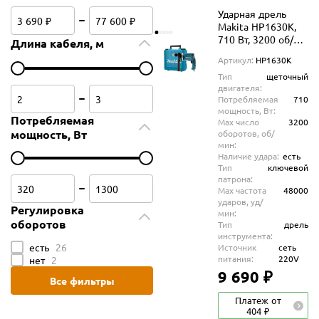
Ударная дрель
Makita HP1630K,
710 Вт, 3200 об/
Длина кабеля, м
мин, 48000 уд/мин
Артикул:
HP1630K
Тип
щеточный
двигателя:
Потребляемая
710
мощность, Вт:
Потребляемая
Max число
3200
мощность, Вт
оборотов, об/
мин:
Наличие удара:
есть
Тип
ключевой
патрона:
Max частота
48000
ударов, уд/
Регулировка
мин:
оборотов
Тип
дрель
инструмента:
есть
26
Источник
сеть
питания:
220V
нет
2
9 690 ₽
Все фильтры
Платеж от
404 ₽