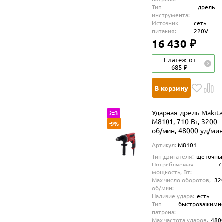
Тип
дрель
инструмента:
Источник
сеть
питания:
220V
16 430 ₽
Платеж от
685 ₽
В корзину
Ударная дрель Makit
2=3
M8101, 710 Вт, 3200
-9%
об/мин, 48000 уд/ми
Артикул:
M8101
Тип двигателя:
щеточны
Потребляемая
7
мощность, Вт:
Max число оборотов,
32
об/мин:
Наличие удара:
есть
Тип
быстрозажимн
патрона:
Max частота ударов,
480