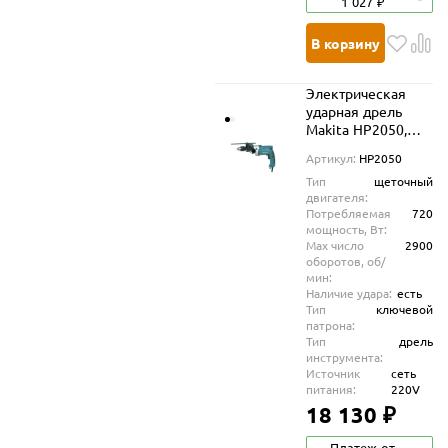
1 027 ₽
В корзину
Электрическая
ударная дрель
Makita HP2050,
720 Вт, 2900 об/
Артикул:
HP2050
мин
Тип
щеточный
двигателя:
Потребляемая
720
мощность, Вт:
Max число
2900
оборотов, об/
мин:
Наличие удара:
есть
Тип
ключевой
патрона:
Тип
дрель
инструмента:
Источник
сеть
питания:
220V
18 130 ₽
Платеж от