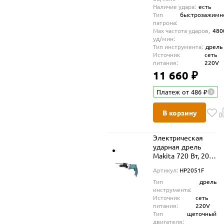
Наличие удара:
есть
Тип
быстрозажимн
патрона:
Max частота ударов,
480
уд/мин:
Тип инструмента:
дрель
Источник
сеть
питания:
220V
11 660 ₽
Платеж от 486 ₽
В корзину
Электрическая
ударная дрель
Makita 720 Вт, 20
мм, 2 900 об/мин,
Артикул:
HP2051F
HP2051F
Тип
дрель
инструмента:
Источник
сеть
питания:
220V
Тип
щеточный
двигателя: