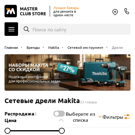
Лучшие бренды
для ремонта в
одном месте
Поиск по сайту
Главная
Бренды
Makita
Сетевой инструмент
Дрели
Сетевые дрели Makita
33 товара
Распродажа
Выберите из
2
Фильтры
списка
Цена