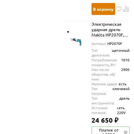
В корзину
Электрическая
ударная дрель
Makita HP2070F,
1010 Вт, 2900 об/
Артикул:
HP2070F
мин
Тип
щеточный
двигателя:
Потребляемая
1010
мощность, Вт:
Max число
2900
оборотов, об/
мин:
Наличие удара:
есть
Тип
ключевой
патрона:
Тип
дрель
инструмента:
Источник
сеть
питания:
220V
24 650 ₽
Платеж от