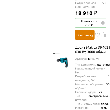
Потребляемая
720
мощность, Вт:
18 910 ₽
Платеж от
788 ₽
В корзину
Дрель Makita DP4021
630 Вт, 3000 об/мин
Артикул:
DP4021
Тип двигателя:
щеточны
Max крутящий момент,
Нм:
Потребляемая
6
мощность, Вт:
Max число оборотов,
30
об/мин:
Наличие удара:
нет
Тип
быстрозажимн
патрона:
Тип инструмента:
дрель
Источник
сеть