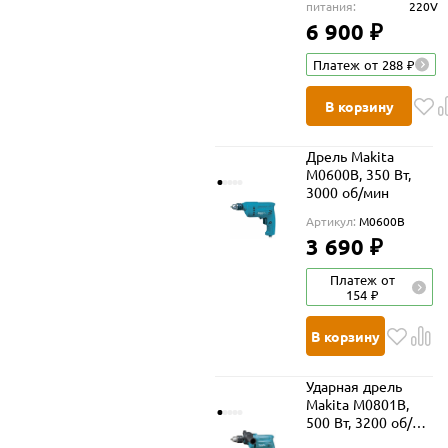
питания:
220V
6 900 ₽
Платеж от 288 ₽
В корзину
Дрель Makita
M0600B, 350 Вт,
3000 об/мин
Артикул:
M0600B
3 690 ₽
Платеж от
154 ₽
В корзину
Ударная дрель
Makita M0801B,
500 Вт, 3200 об/
мин, 48000 уд/мин