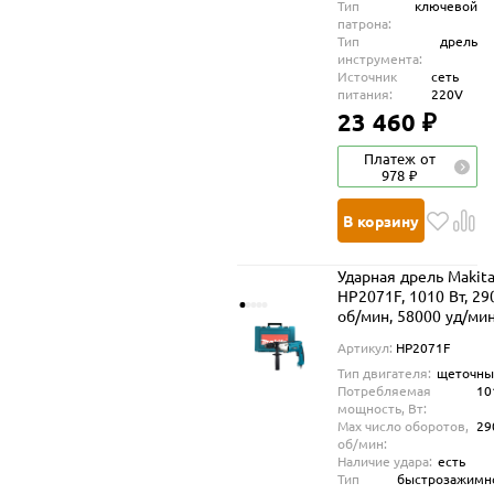
Тип
ключевой
патрона:
Тип
дрель
инструмента:
Источник
сеть
питания:
220V
23 460 ₽
Платеж от
978 ₽
В корзину
Ударная дрель Makit
HP2071F, 1010 Вт, 29
об/мин, 58000 уд/ми
Артикул:
HP2071F
Тип двигателя:
щеточны
Потребляемая
10
мощность, Вт:
Max число оборотов,
29
об/мин:
Наличие удара:
есть
Тип
быстрозажимн