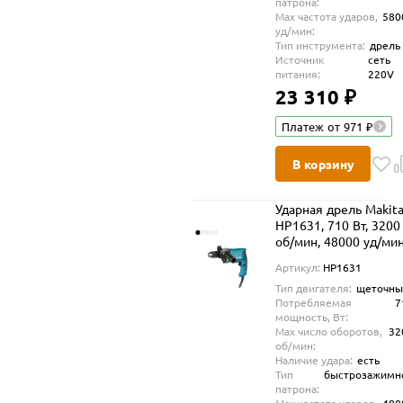
патрона:
Max частота ударов,
580
уд/мин:
Тип инструмента:
дрель
Источник
сеть
питания:
220V
23 310 ₽
Платеж от 971 ₽
В корзину
Ударная дрель Makit
HP1631, 710 Вт, 3200
об/мин, 48000 уд/ми
Артикул:
HP1631
Тип двигателя:
щеточны
Потребляемая
7
мощность, Вт:
Max число оборотов,
32
об/мин:
Наличие удара:
есть
Тип
быстрозажимн
патрона: