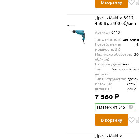
В корзину
Дрель Makita 6413,
450 Вт, 3400 об/мин
Артикул:
6413
Тип двигателя:
щеточны
Потребляемая
4
мощность, Вт:
Max число оборотов,
30
об/мин:
Наличие удара:
нет
Тип
быстрозажимн
патрона:
Тип инструмента:
дрель
Источник
сеть
питания:
220V
7 560 ₽
Платеж от 315 ₽
В корзину
Дрель Makita