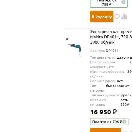
755 ₽
В корзину
Электрическая дрел
Makita DP4011, 720 В
2900 об/мин
Артикул:
DP4011
Тип двигателя:
щеточны
Потребляемая
7
мощность, Вт:
Max число оборотов,
29
об/мин:
Наличие удара:
нет
Тип
быстрозажимн
патрона:
Тип инструмента:
дрель
Источник
сеть
питания:
220V
16 950 ₽
Платеж от 706 ₽