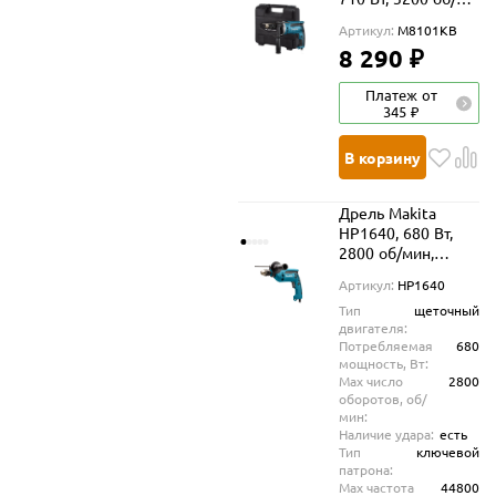
мин, 48000 уд/мин,
Артикул:
M8101KB
в кейсе
8 290 ₽
Платеж от
345 ₽
В корзину
Дрель Makita
HP1640, 680 Вт,
2800 об/мин,
44800 уд/мин
Артикул:
HP1640
Тип
щеточный
двигателя:
Потребляемая
680
мощность, Вт:
Max число
2800
оборотов, об/
мин:
Наличие удара:
есть
Тип
ключевой
патрона:
Max частота
44800