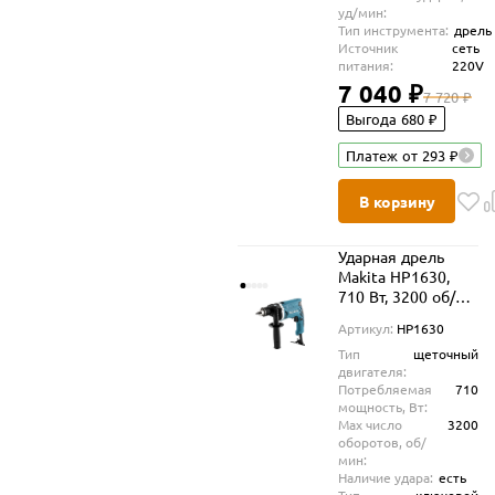
уд/мин:
Тип инструмента:
дрель
Источник
сеть
питания:
220V
7 040 ₽
7 720 ₽
Выгода 680 ₽
Платеж от 293 ₽
В корзину
Ударная дрель
Makita HP1630,
710 Вт, 3200 об/
мин, 48000 уд/мин
Артикул:
HP1630
Тип
щеточный
двигателя:
Потребляемая
710
мощность, Вт:
Max число
3200
оборотов, об/
мин:
Наличие удара:
есть