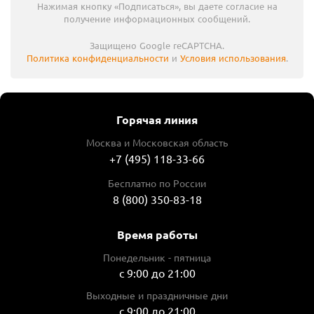
Нажимая кнопку «Подписаться», вы даете согласие на
 отзывов
получение информационных сообщений.
Артикул:
DF0300
Защищено Google reCAPTCHA.
Тип двигателя
Политика конфиденциальности
и
Условия использования
.
щеточный
Max крутящий момент, Нм
56
Горячая линия
Число ступеней крутящего момента
Москва и Московская область
20+1
+7 (495) 118-33-66
Потребляемая мощность, Вт
Бесплатно по России
320
8 (800) 350-83-18
Max число оборотов, об/мин
1500
Время работы
Наличие удара
Понедельник - пятница
нет
с 9:00 до 21:00
Тип патрона
Выходные и праздничные дни
быстрозажимной
с 9:00 до 21:00