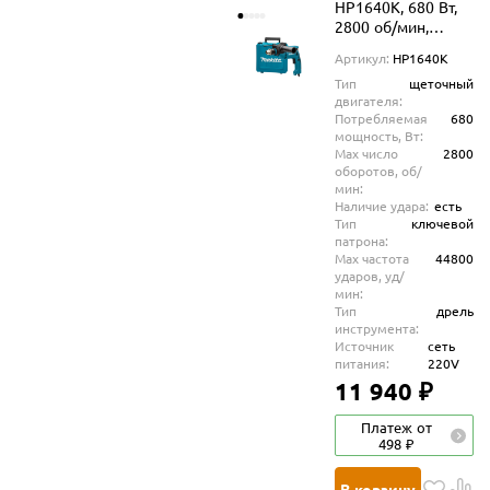
HP1640K, 680 Вт,
2800 об/мин,
44800 уд/мин
Артикул:
HP1640K
Тип
щеточный
двигателя:
Потребляемая
680
мощность, Вт:
Max число
2800
оборотов, об/
мин:
Наличие удара:
есть
Тип
ключевой
патрона:
Max частота
44800
ударов, уд/
мин:
Тип
дрель
инструмента:
Источник
сеть
питания:
220V
11 940 ₽
Платеж от
498 ₽
В корзину