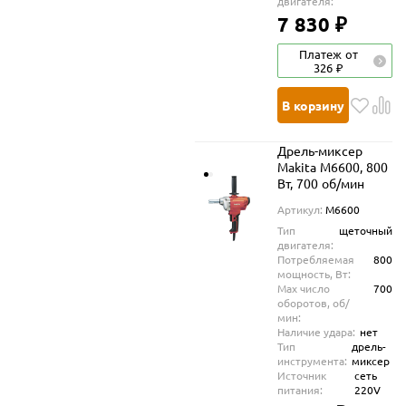
двигателя:
7 830 ₽
Платеж от
326 ₽
В корзину
Дрель-миксер
Makita M6600, 800
Вт, 700 об/мин
Артикул:
M6600
Тип
щеточный
двигателя:
Потребляемая
800
мощность, Вт:
Max число
700
оборотов, об/
мин:
Наличие удара:
нет
Тип
дрель-
инструмента:
миксер
Источник
сеть
питания:
220V