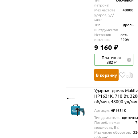
Тип
ключевой
патрона:
Max частота
48000
ударов, уд/
мин:
Тип
дрель
инструмента:
Источник
сеть
питания:
220V
9 160 ₽
Платеж от
382 ₽
В корзину
Ударная дрель Makit
HP1631K, 710 Вт, 320
об/мин, 48000 уд/ми
Артикул:
HP1631K
Тип двигателя:
щеточны
Потребляемая
7
мощность, Вт:
Max число оборотов,
32
об/мин: