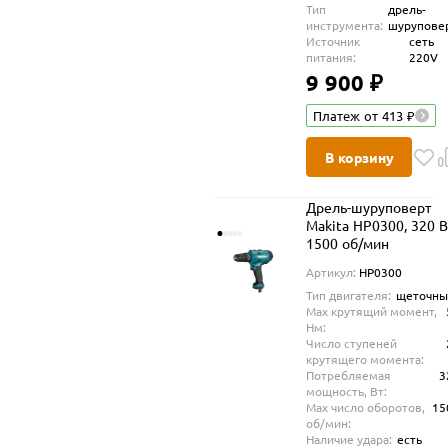
Тип
дрель-
инструмента:
шурупове
Источник
сеть
питания:
220V
9 900 ₽
Платеж от 413 ₽
В корзину
Дрель-шуруповерт
Makita HP0300, 320 В
1500 об/мин
Артикул:
HP0300
Тип двигателя:
щеточны
Max крутящий момент,
Нм:
Число ступеней
крутящего момента:
Потребляемая
3
мощность, Вт:
Max число оборотов,
15
об/мин:
Наличие удара:
есть