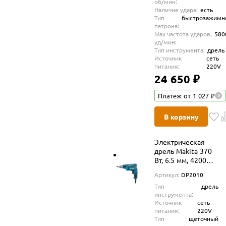
об/мин:
Наличие удара:
есть
Тип
быстрозажимн
патрона:
Max частота ударов,
580
уд/мин:
Тип инструмента:
дрель
Источник
сеть
питания:
220V
24 650 ₽
Платеж от 1 027 ₽
В корзину
Электрическая
дрель Makita 370
Вт, 6.5 мм, 4200
об/мин, DP2010
Артикул:
DP2010
Тип
дрель
инструмента:
Источник
сеть
питания:
220V
Тип
щеточный