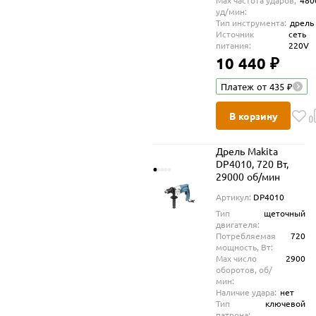
Max частота ударов,
480
уд/мин:
Тип инструмента:
дрель
Источник
сеть
питания:
220V
10 440 ₽
Платеж от 435 ₽
В корзину
Дрель Makita
DP4010, 720 Вт,
29000 об/мин
Артикул:
DP4010
Тип
щеточный
двигателя:
Потребляемая
720
мощность, Вт:
Max число
2900
оборотов, об/
мин:
Наличие удара:
нет
Тип
ключевой
патрона: