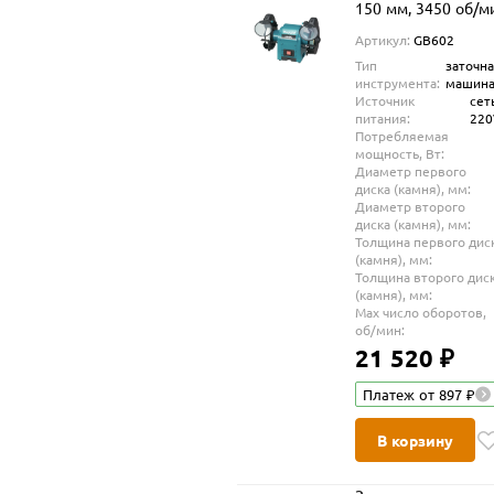
150 мм, 3450 об/м
Артикул:
GB602
Тип
заточн
инструмента:
машин
Источник
сет
питания:
22
Потребляемая
мощность, Вт:
Диаметр первого
диска (камня), мм:
Диаметр второго
диска (камня), мм:
Толщина первого дис
(камня), мм:
Толщина второго дис
(камня), мм:
Max число оборотов,
об/мин:
21 520 ₽
Платеж от 897 ₽
В корзину