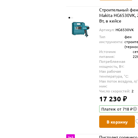
Строительный фе
Makita HG6530VK, 
Вт, в кейсе
Артикул:
HG6530VK
Тип
фен
инструмента:
строит
(термо
Источник
се
питания:
22
Потребляемая
мощность, Вт:
Max рабочая
температура, °С:
Max поток воздуха, л/
мин:
Число скоростей:
2
17 230 ₽
Платеж от 718 ₽
В корзину
Пистолет горячего
2=3