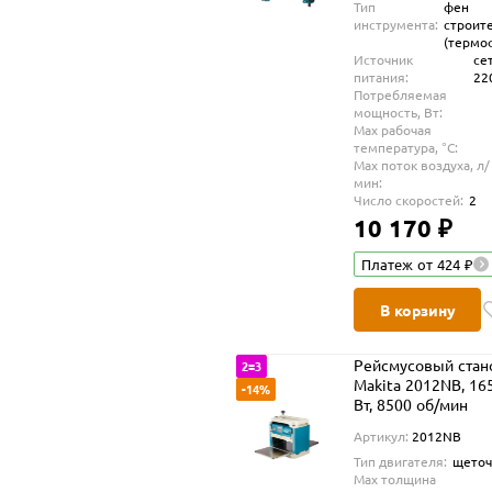
Тип
фен
инструмента:
строит
(термо
Источник
се
питания:
22
Потребляемая
мощность, Вт:
Max рабочая
температура, °С:
Max поток воздуха, л/
мин:
Число скоростей:
2
10 170 ₽
Платеж от 424 ₽
В корзину
Рейсмусовый стан
2=3
Makita 2012NB, 16
-14%
Вт, 8500 об/мин
Артикул:
2012NB
Тип двигателя:
щето
Max толщина