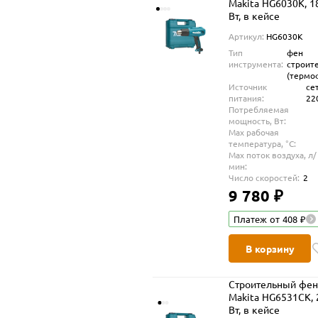
Makita HG6030K, 1
Вт, в кейсе
Артикул:
HG6030K
Тип
фен
инструмента:
строит
(термо
Источник
се
питания:
22
Потребляемая
мощность, Вт:
Max рабочая
температура, °С:
Max поток воздуха, л/
мин:
Число скоростей:
2
9 780 ₽
Платеж от 408 ₽
В корзину
Строительный фе
Makita HG6531CK, 
Вт, в кейсе