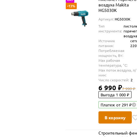
воздуха Makita
-13%
HG5030K
Артикул:
HG5030K
Тип
пистол
инструмента:
горяче
воздух
Источник
сет
питания:
22
Потребляемая
мощность, Вт:
Max рабочая
температура, °С:
Max поток воздуха, л/
мин:
Число скоростей:
2
6 990 ₽
7 990 ₽
Выгода 1 000 ₽
Платеж от 291 ₽
В корзину
Строительный фе