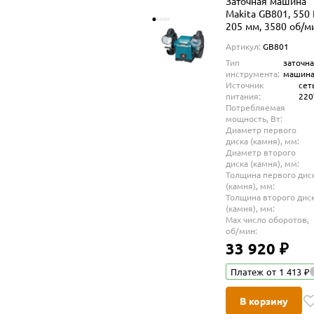
Заточная машина
Makita GB801, 550 
205 мм, 3580 об/м
Артикул:
GB801
Тип
заточн
инструмента:
машин
Источник
сет
питания:
22
Потребляемая
мощность, Вт:
Диаметр первого
диска (камня), мм:
Диаметр второго
диска (камня), мм:
Толщина первого дис
(камня), мм:
Толщина второго дис
(камня), мм:
Max число оборотов,
об/мин:
33 920 ₽
Платеж от 1 413 ₽
В корзину