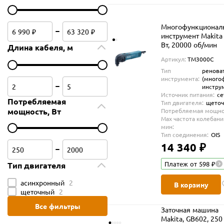
Многофункционал
инструмент Makita
Вт, 20000 об/мин
Длина кабеля, м
Артикул:
TM3000C
Тип
ренова
инструмента:
(много
инстру
Источник питания:
се
Потребляемая
Тип двигателя:
щето
мощность, Вт
Потребляемая мощнос
Max частота колебани
мин:
Тип соединения:
OIS
14 340 ₽
Платеж от 598 ₽
Тип двигателя
асинхронный
2
В корзину
щеточный
2
Все фильтры
Заточная машина
Makita, GB602, 250 