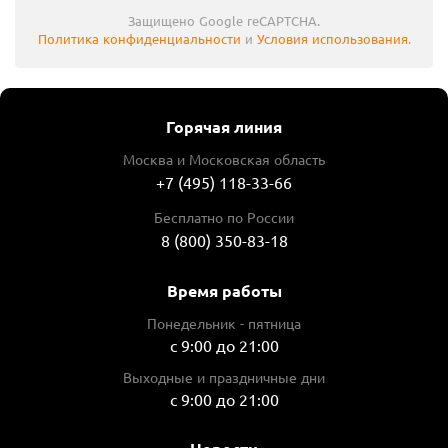
Защищено Google reCAPTCHA.
Max толщина заготовки, мм
Политика конфиденциальности
и
Условия использования
.
155
Max ширина заготовки, мм
304
Горячая линия
Мах глубина строгания, мм
Москва и Московская область
3
+7 (495) 118-33-66
Скорость движения детали, м/мин
Бесплатно по России
8
8 (800) 350-83-18
63 320 ₽
73 800 ₽
Выгода 10 480 ₽
Время работы
В корзину
Понедельник - пятница
В избранное
с 9:00 до 21:00
Сравнить
Артикул
2012NB
Выходные и праздничные дни
с 9:00 до 21:00
 отзывов
14 340 ₽