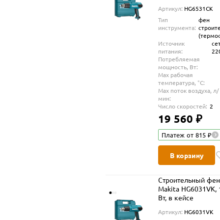
Артикул:
HG6531CK
Тип
фен
инструмента:
строит
(термо
Источник
се
питания:
22
Потребляемая
мощность, Вт:
Max рабочая
температура, °С:
Max поток воздуха, л/
мин:
Число скоростей:
2
19 560 ₽
Платеж от 815 ₽
В корзину
Строительный фе
Makita HG6031VK, 
Вт, в кейсе
Артикул:
HG6031VK