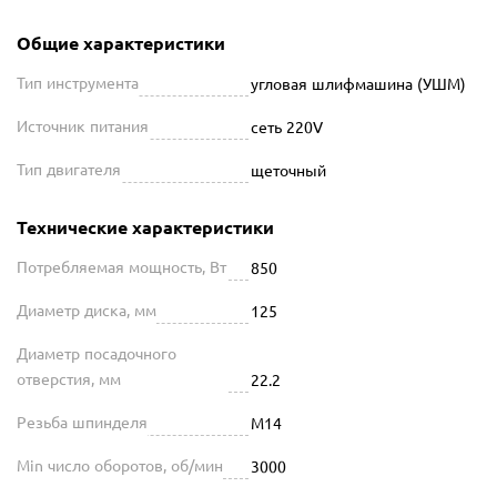
Общие характеристики
Тип инструмента
угловая шлифмашина (УШМ)
Источник питания
сеть 220V
Тип двигателя
щеточный
Технические характеристики
Потребляемая мощность, Вт
850
Диаметр диска, мм
125
Диаметр посадочного
отверстия, мм
22.2
Резьба шпинделя
М14
Min число оборотов, об/мин
3000