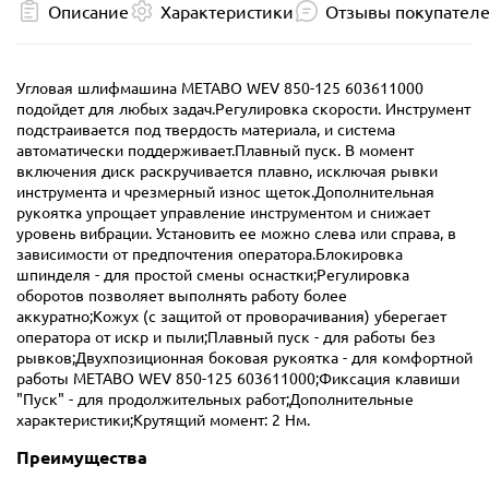
Описание
Характеристики
Отзывы покупател
Угловая шлифмашина METABO WEV 850-125 603611000
подойдет для любых задач.Регулировка скорости. Инструмент
подстраивается под твердость материала, и система
автоматически поддерживает.Плавный пуск. В момент
включения диск раскручивается плавно, исключая рывки
инструмента и чрезмерный износ щеток.Дополнительная
рукоятка упрощает управление инструментом и снижает
уровень вибрации. Установить ее можно слева или справа, в
зависимости от предпочтения оператора.Блокировка
шпинделя - для простой смены оснастки;Регулировка
оборотов позволяет выполнять работу более
аккуратно;Кожух (с защитой от проворачивания) уберегает
оператора от искр и пыли;Плавный пуск - для работы без
рывков;Двухпозиционная боковая рукоятка - для комфортной
работы METABO WEV 850-125 603611000;Фиксация клавиши
"Пуск" - для продолжительных работ;Дополнительные
характеристики;Крутящий момент: 2 Нм.
Преимущества