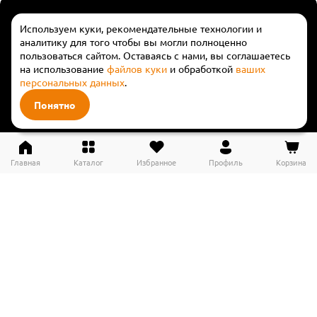
Горячая линия
Используем куки, рекомендательные технологии и
аналитику для того чтобы вы могли полноценно
Москва и Московская область
пользоваться сайтом. Оставаясь с нами, вы соглашаетесь
+7 (495) 118-33-66
на использование
файлов куки
и обработкой
ваших
персональных данных
.
Бесплатно по России
8 (800) 350-83-18
Понятно
Время работы
Главная
Каталог
Избранное
Профиль
Корзина
Понедельник - пятница
с 9:00 до 21:00
Выходные и праздничные дни
с 9:00 до 21:00
Новости
Каталог товаров