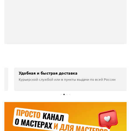
Главная
Управление комфортом
Светорегуляторы (диммеры)
Удобная и быстрая доставка
Светорегуляторы (диммеры)
Курьерской службой или в пункты выдачи по всей
1 товар
России
Фильтры
Популярные бренды
Systeme Electric (Schneider Electric)