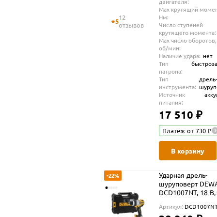
двигателя:
Max крутящий момен
12
Нм:
5
отзывов
Число ступеней
крутящего момента:
Max число оборотов,
об/мин:
Наличие удара:
нет
Тип
быстроз
патрона:
Тип
дрель
инструмента:
шуруп
Источник
акк
питания:
17 510 ₽
Платеж от 730 ₽
В корзину
Ударная дрель-
-22%
шуруповерт DEW
DCD1007NT, 18 В,
об/мин, 38250 уд/
Артикул:
DCD1007NT
без АКБ и ЗУ, в к