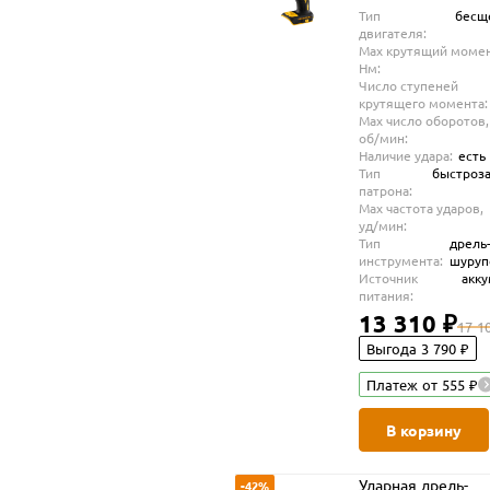
Тип
бесщ
двигателя:
Max крутящий момен
Нм:
Число ступеней
крутящего момента:
Max число оборотов,
об/мин:
Наличие удара:
есть
Тип
быстроз
патрона:
Max частота ударов,
уд/мин:
Тип
дрель
инструмента:
шуруп
Источник
акк
питания:
13 310 ₽
17 1
Выгода 3 790 ₽
Платеж от 555 ₽
В корзину
Ударная дрель-
-42%