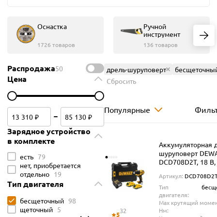
Оснастка
Ручной
инструмент
1726 товаров
136 товаров
Распродажа
50
дрель-шуруповерт
бесщеточны
Цена
Сбросить
Популярные
Филь
Зарядное устройство
в комплекте
Аккумуляторная д
шуруповерт DEW
есть
79
DCD708D2T, 18 В,
нет, приобретается
об/мин, с 2 АКБ 2
отдельно
19
Артикул:
DCD708D2
ЗУ, в кейсе TSTAK
Тип двигателя
Тип
бесщ
(DCD708D2T-QW)
двигателя:
бесщеточный
98
Max крутящий момен
щеточный
5
32
Нм:
5