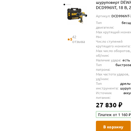
шуруповерт DEW
DCD996NT, 18 В, 
об/мин, 38250 уд/
Артикул:
DCD996NT-
без АКБ и ЗУ, в к
Тип
бесщ
TSTAK (DCD996NT
двигателя:
Max крутящий момен
42
Нм:
5
отзыва
Число ступеней
крутящего момента:
Max число оборотов,
об/мин:
Наличие удара:
есть
Тип
быстроз
патрона:
Max частота ударов,
уд/мин:
Тип
дрель
инструмента:
шуруп
Источник
акк
питания:
27 830 ₽
Платеж от 1 160 ₽
В корзину