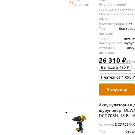
5
отзывов
Число ступеней
крутящего момента:
Max число оборотов,
об/мин:
Наличие удара:
нет
Тип
быстроз
патрона:
Тип
дрель
инструмента:
шуруп
Источник
акк
питания:
26 310 ₽
31 7
Выгода 5 470 ₽
Платеж от 1 096 ₽
В корзину
Аккумуляторная д
шуруповерт DEW
DCD708N, 18 В, 1
мин, без АКБ и ЗУ
Артикул:
DCD708N-X
(DCD708N-XJ)
Тип
бесщ