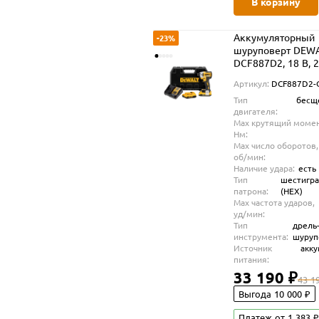
В корзину
Аккумуляторный
-23%
шуруповерт DEW
DCF887D2, 18 В, 
3250 уд/мин, с 2 
Артикул:
DCF887D2
Ач и ЗУ, в кейсе
Тип
бесщ
(DCF887D2-QW)
двигателя:
Max крутящий момен
Нм:
Max число оборотов,
об/мин:
Наличие удара:
есть
Тип
шестигр
патрона:
(HEX)
Max частота ударов,
уд/мин:
Тип
дрель
инструмента:
шуруп
Источник
акк
питания:
33 190 ₽
43 1
Выгода 10 000 ₽
Платеж от 1 383 ₽