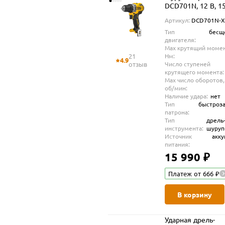
DCD701N, 12 В, 1
мин, без АКБ и ЗУ
Артикул:
DCD701N-X
(DCD701N-XJ)
Тип
бесщ
двигателя:
Max крутящий момен
21
Нм:
4.9
отзыв
Число ступеней
крутящего момента:
Max число оборотов,
об/мин:
Наличие удара:
нет
Тип
быстроз
патрона:
Тип
дрель
инструмента:
шуруп
Источник
акк
питания:
15 990 ₽
Платеж от 666 ₽
В корзину
Ударная дрель-