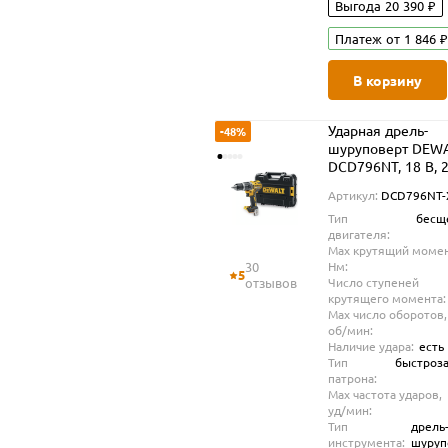
Выгода 20 390 ₽
Платеж от 1 846 ₽
В корзину
Ударная дрель-
-48%
шуруповерт DEW
DCD796NT, 18 В, 
об/мин, 34000 уд/
Артикул:
DCD796NT-
без АКБ и ЗУ, в к
Тип
бесщ
TSTAK (DCD796NT
двигателя:
Max крутящий момен
30
Нм:
5
отзывов
Число ступеней
крутящего момента:
Max число оборотов,
об/мин:
Наличие удара:
есть
Тип
быстроз
патрона:
Max частота ударов,
уд/мин:
Тип
дрель
инструмента:
шуруп