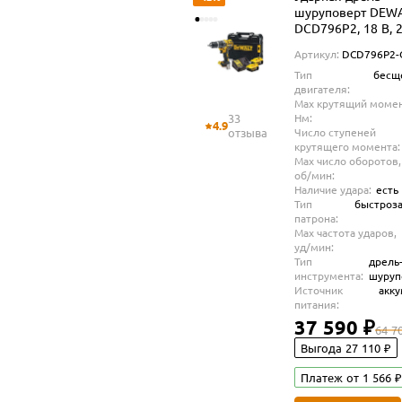
шуруповерт DEW
DCD796P2, 18 В, 
об/мин, 34000 уд/
Артикул:
DCD796P2
2 АКБ 5 Ач и ЗУ, в
Тип
бесщ
(DCD796P2-QW)
двигателя:
Max крутящий момен
33
Нм:
4.9
отзыва
Число ступеней
крутящего момента:
Max число оборотов,
об/мин:
Наличие удара:
есть
Тип
быстроз
патрона:
Max частота ударов,
уд/мин:
Тип
дрель
инструмента:
шуруп
Источник
акк
питания:
37 590 ₽
64 7
Выгода 27 110 ₽
Платеж от 1 566 ₽