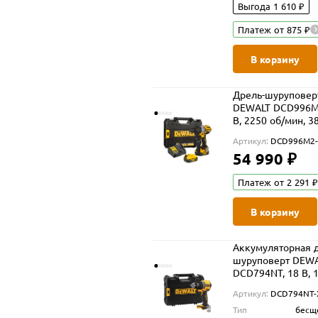
Выгода 1 610 ₽
Платеж от 875 ₽
В корзину
Дрель-шуруповер
DEWALT DCD996M
В, 2250 об/мин, 3
уд/мин, с 2 АКБ 4
Артикул:
DCD996M2
ЗУ, в кейсе TSTAK
54 990 ₽
(DCD996M2-QW)
Платеж от 2 291 ₽
В корзину
Аккумуляторная д
шуруповерт DEW
DCD794NT, 18 В, 
об/мин, без АКБ и
Артикул:
DCD794NT-
кейсе TSTAK (DC
Тип
бесщ
XJ)