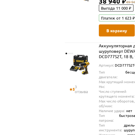
38 940 ₽
TSTAK (DCD1007N
49 9
Выгода 11 000 ₽
Платеж от 1 623 ₽
В корзину
Аккумуляторная д
шуруповерт DEW
DCD777S2T, 18 В,
об/мин, с 2 АКБ 1.
Артикул:
DCD777S2T
ЗУ, в кейсе TSTAK
Тип
бесщ
(DCD777S2T-QW)
двигателя:
Max крутящий момен
3
Нм:
5
отзыва
Число ступеней
крутящего момента:
Max число оборотов,
об/мин:
Наличие удара:
нет
Тип
быстроз
патрона:
Тип
дрель
инструмента:
шуруп
Источник
акк