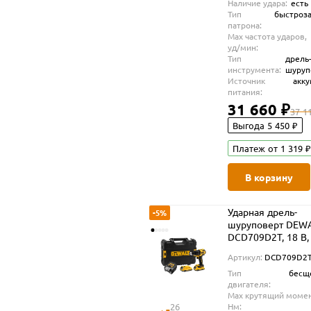
Наличие удара:
есть
Тип
быстроз
патрона:
Max частота ударов,
уд/мин:
Тип
дрель
инструмента:
шуруп
Источник
акк
питания:
31 660 ₽
37 1
Выгода 5 450 ₽
Платеж от 1 319 ₽
В корзину
Ударная дрель-
-5%
шуруповерт DEW
DCD709D2T, 18 В,
об/мин, 28050 уд/
Артикул:
DCD709D2
2 АКБ 2 Ач и ЗУ, в
Тип
бесщ
TSTAK (DCD709D2
двигателя:
Max крутящий момен
26
Нм: