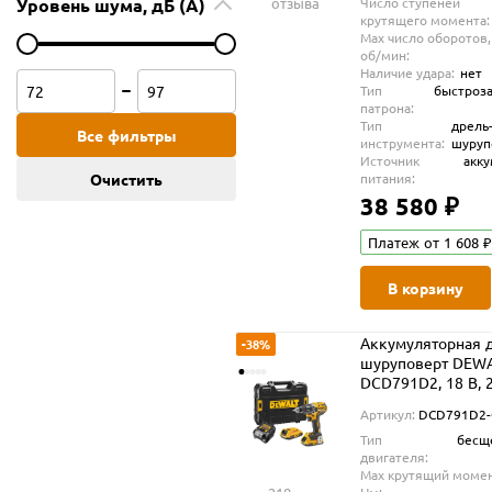
Уровень шума, дБ (А)
отзыва
Число ступеней
крутящего момента:
Max число оборотов,
об/мин:
Наличие удара:
нет
Тип
быстроз
патрона:
Тип
дрель
Все фильтры
инструмента:
шуруп
Источник
акк
Очистить
питания:
38 580 ₽
Платеж от 1 608 ₽
В корзину
Аккумуляторная д
-38%
шуруповерт DEW
DCD791D2, 18 В, 
об/мин, с 2 АКБ 2
Артикул:
DCD791D2
ЗУ, в кейсе TSTAK
Тип
бесщ
(DCD791D2-QW)
двигателя:
Max крутящий момен