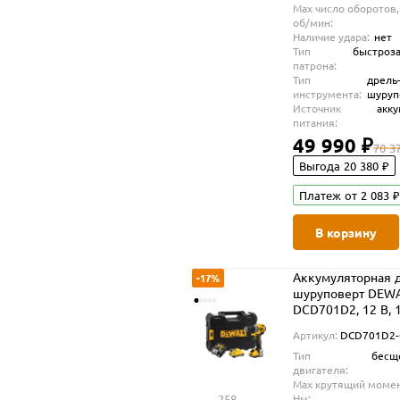
Max число оборотов,
об/мин:
Наличие удара:
нет
Тип
быстроз
патрона:
Тип
дрель
инструмента:
шуруп
Источник
акк
питания:
49 990 ₽
70 3
Выгода 20 380 ₽
Платеж от 2 083 ₽
В корзину
Аккумуляторная д
-17%
шуруповерт DEW
DCD701D2, 12 В, 
об/мин, с 2 АКБ 2
Артикул:
DCD701D2
ЗУ, в кейсе TSTAK
Тип
бесщ
(DCD701D2-QW)
двигателя:
Max крутящий момен
258
Нм: