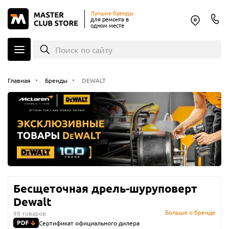
Лучшие бренды
для ремонта в
одном месте
Поиск по сайту
Главная
Бренды
DEWALT
Бесщеточная дрель-шуруповерт
Dewalt
Больше о бренде
98 товаров
Сертификат официального дилера