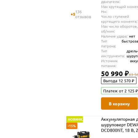
двигателя:
Max крутящий момен
136
Нм:
5
отзывов
Число ступеней
крутящего момента:
Max число оборотов,
об/мин:
Наличие удара:
нет
Тип
быстроз
патрона:
Тип
дрель
инструмента:
шуруп
Источник
акк
питания:
50 990 ₽
63 5
Выгода 12 570 ₽
Платеж от 2 125 ₽
В корзину
Аккумуляторная д
НОВИНКА
шуруповерт DEW
-15%
DCD800NT, 18 В, 
об/мин, без АКБ и