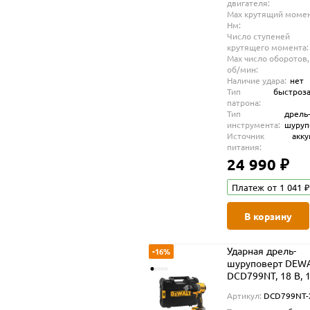
двигателя:
Max крутящий момен
Нм:
Число ступеней
крутящего момента:
Max число оборотов,
об/мин:
Наличие удара:
нет
Тип
быстроз
патрона:
Тип
дрель
инструмента:
шуруп
Источник
акк
питания:
24 990 ₽
Платеж от 1 041 ₽
В корзину
Ударная дрель-
-16%
шуруповерт DEW
DCD799NT, 18 В, 
об/мин, 28050 уд/
Артикул:
DCD799NT-
без АКБ и ЗУ, в к