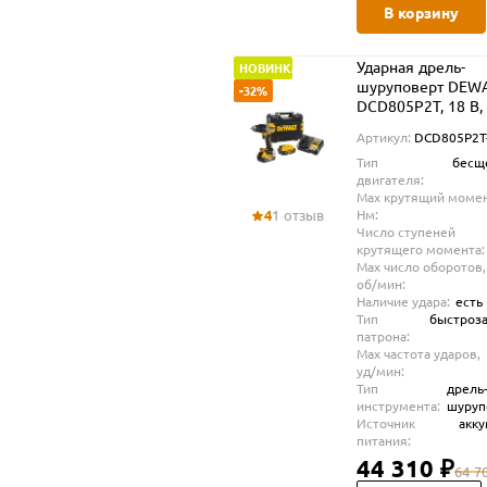
В корзину
Ударная дрель-
НОВИНКА
шуруповерт DEW
-32%
DCD805P2T, 18 В,
об/мин, 34000 уд/
Артикул:
DCD805P2T
2 АКБ 5 Ач и ЗУ, в
Тип
бесщ
TSTAK (DCD805P2
двигателя:
Max крутящий момен
4
1 отзыв
Нм:
Число ступеней
крутящего момента:
Max число оборотов,
об/мин:
Наличие удара:
есть
Тип
быстроз
патрона:
Max частота ударов,
уд/мин:
Тип
дрель
инструмента:
шуруп
Источник
акк
питания:
44 310 ₽
64 7