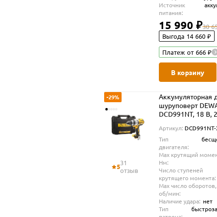
Источник
акк
питания:
15 990 ₽
30 6
Выгода 14 660 ₽
Платеж от 666 ₽
В корзину
Аккумуляторная д
-29%
шуруповерт DEW
DCD991NT, 18 В, 
об/мин, без АКБ и
Артикул:
DCD991NT-
кейсе TSTAK (DC
Тип
бесщ
XJ)
двигателя:
Max крутящий момен
31
Нм:
5
отзыв
Число ступеней
крутящего момента:
Max число оборотов,
об/мин:
Наличие удара:
нет
Тип
быстроз
патрона: