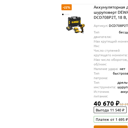
Аккумуляторная д
-22%
шуруповерт DEW
DCD708P2T, 18 В,
об/мин, с 2 АКБ 5
Артикул:
DCD708P2T
ЗУ, в кейсе TSTAK
Тип
бесщ
(DCD708P2T-QW)
двигателя:
Max крутящий момен
Нм:
Число ступеней
крутящего момента:
Max число оборотов,
об/мин:
Наличие удара:
нет
Тип
быстроз
патрона:
Тип
дрель
инструмента:
шуруп
Источник
акк
питания:
40 670 ₽
52 2
Выгода 11 540 ₽
Платеж от 1 695 ₽