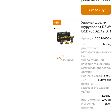
В корзину
Ударная дрель-
-4%
шуруповерт DEW
DCD706D2, 12 В, 
об/мин, 25500 уд/
Артикул:
DCD706D2
2 АКБ 2 Ач и ЗУ, в
Тип
бесщ
TSTAK (DCD706D
двигателя:
Max крутящий момен
57
Нм:
5
отзывов
Число ступеней
крутящего момента:
Max число оборотов,
об/мин:
Наличие удара:
есть
Тип
быстроз
патрона:
Max частота ударов,
уд/мин:
Тип
дрель
инструмента:
шуруп
Источник
акк
питания: