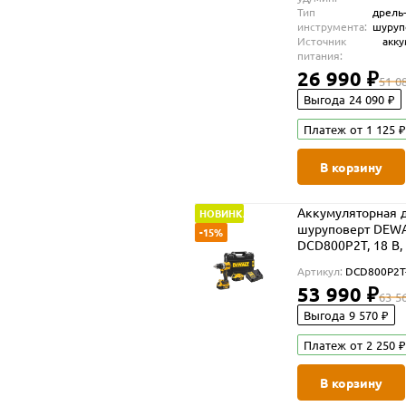
Тип
дрель
инструмента:
шуруп
Источник
акк
питания:
26 990 ₽
51 0
Выгода 24 090 ₽
Платеж от 1 125 ₽
В корзину
Аккумуляторная д
НОВИНКА
шуруповерт DEW
-15%
DCD800P2T, 18 В,
об/мин, с 2 АКБ 5
Артикул:
DCD800P2T
ЗУ, в кейсе TSTAK
53 990 ₽
(DCD800P2T-QW)
63 5
Выгода 9 570 ₽
Платеж от 2 250 ₽
В корзину