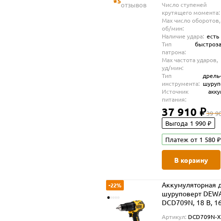
5
отзывов
Число ступеней
крутящего момента:
Max число оборотов,
об/мин:
Наличие удара:
есть
Тип
быстроз
патрона:
Max частота ударов,
уд/мин:
Тип
дрель
инструмента:
шуруп
Источник
акк
питания:
37 910 ₽
39 9
Выгода 1 990 ₽
Платеж от 1 580 ₽
В корзину
Аккумуляторная д
-22%
шуруповерт DEW
DCD709N, 18 В, 1
мин, 28050 уд/мин
Артикул:
DCD709N-X
АКБ и ЗУ (DCD709