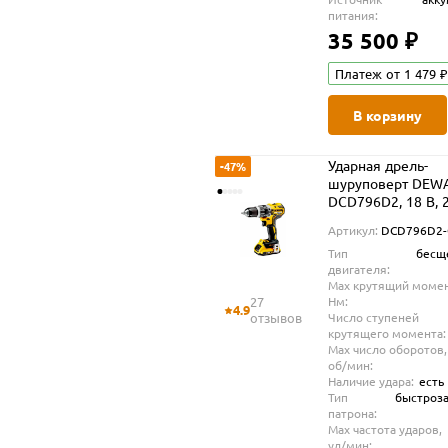
питания:
35 500 ₽
Платеж от 1 479 ₽
В корзину
Ударная дрель-
-47%
шуруповерт DEW
DCD796D2, 18 В, 
об/мин, 34000 уд/
Артикул:
DCD796D2
2 АКБ 2 Ач и ЗУ, в
Тип
бесщ
TSTAK (DCD796D
двигателя:
Max крутящий момен
27
Нм:
4.9
отзывов
Число ступеней
крутящего момента:
Max число оборотов,
об/мин:
Наличие удара:
есть
Тип
быстроз
патрона:
Max частота ударов,
уд/мин: