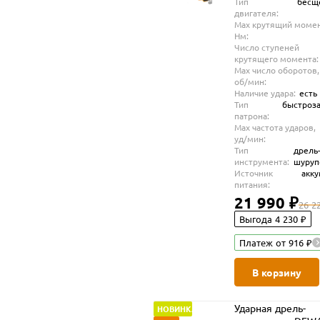
Тип
бесщ
TSTAK (DCD799NT
двигателя:
Max крутящий момен
Нм:
Число ступеней
крутящего момента:
Max число оборотов,
об/мин:
Наличие удара:
есть
Тип
быстроз
патрона:
Max частота ударов,
уд/мин:
Тип
дрель
инструмента:
шуруп
Источник
акк
питания:
21 990 ₽
26 2
Выгода 4 230 ₽
Платеж от 916 ₽
В корзину
Ударная дрель-
НОВИНКА