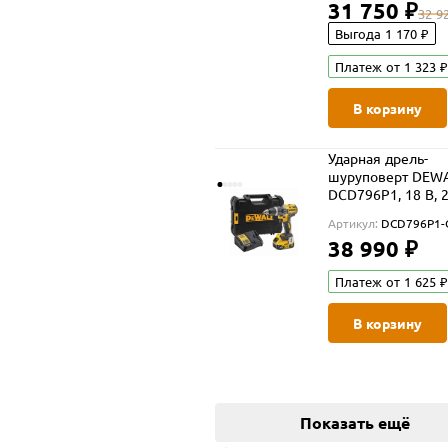
31 750 ₽
32 9
Выгода 1 170 ₽
Платеж от 1 323 ₽
В корзину
Ударная дрель-
шуруповерт DEW
DCD796P1, 18 В, 
об/мин, 34000 уд/
Артикул:
DCD796P1
АКБ 5 Ач и ЗУ, в 
38 990 ₽
TSTAK (DCD796P1
Платеж от 1 625 ₽
В корзину
Показать ещё