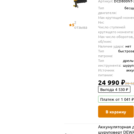
Артикул:
DCD800NT-
кейсе TSTAK (DC
Тип
бесщ
XJ)
двигателя:
Max крутящий момен
2
Нм:
5
отзыва
Число ступеней
крутящего момента:
Max число оборотов,
об/мин:
Наличие удара:
нет
Тип
быстроз
патрона:
Тип
дрель
инструмента:
шуруп
Источник
акк
питания:
24 990 ₽
29 5
Выгода 4 530 ₽
Платеж от 1 041 ₽
В корзину
Аккумуляторная д
шуруповерт DEW