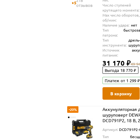
218
Нм:
5
отзывов
Число ступеней
крутящего момента:
Max число оборотов,
об/мин:
Наличие удара:
нет
Тип
быстроз
патрона:
Тип
дрель
инструмента:
шуруп
Источник
акк
питания:
31 170 ₽
49 9
Выгода 18 770 ₽
Платеж от 1 299 ₽
В корзину
Аккумуляторная д
-20%
шуруповерт DEW
DCD791P2, 18 В, 
об/мин, с 2 АКБ 5
Артикул:
DCD791P2
ЗУ, в кейсе TSTAK
Тип
бесщ
(DCD791P2-QW)