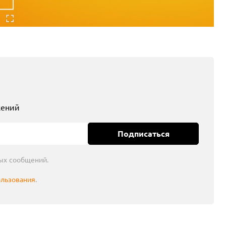
жений
Подписаться
ых сообщений.
ользования
.