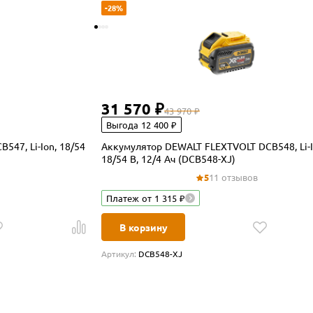
-28%
31 570 ₽
43 970 ₽
Выгода 12 400 ₽
47, Li-Ion, 18/54
Аккумулятор DEWALT FLEXTVOLT DCB548, Li-I
18/54 В, 12/4 Ач (DCB548-XJ)
5
11 отзывов
Платеж от 1 315 ₽
В корзину
Артикул:
DCB548-XJ