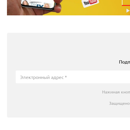
Количество инструментов в наборе
2
Состав набора
пила цепная, кусторез
Источник питания
аккумулятор
Количество аккумуляторов в комплекте
Подп
нет
Напряжение аккумулятора, В
54
Нажимая кноп
Зарядное устройство в комплекте
нет, приобретается отдельно
Защищено 
65 510 ₽
77 070 ₽
Выгода 11 560 ₽
В корзину