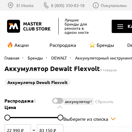
El Monte
8 (800) 350-83-18
Покупателям
Лучшие
бренды
для
К
ремонта в
одном месте
Акции
Распродажа
Бренды
D
Главная
Бренды
DEWALT
Аккумуляторный инструмен
Аккумулятор Dewalt Flexvolt
9 товаров
Аккумулятор Dewalt Flexvolt
Распродажа
5
аккумулятор
Сбросить
Цена
Выберите из списка