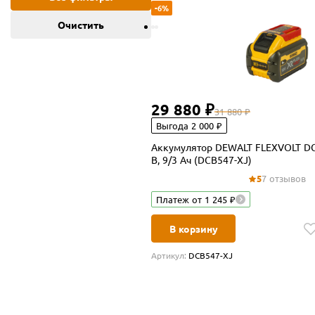
-6%
Очистить
29 880 ₽
31 880 ₽
Выгода 2 000 ₽
Аккумулятор DEWALT FLEXVOLT DCB5
В, 9/3 Ач (DCB547-XJ)
5
7 отзывов
Платеж от 1 245 ₽
В корзину
Артикул:
DCB547-XJ