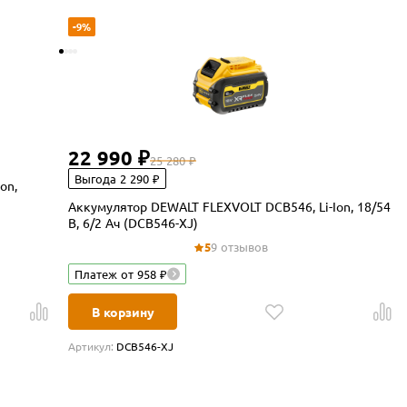
-9%
22 990 ₽
25 280 ₽
Выгода 2 290 ₽
on,
Аккумулятор DEWALT FLEXVOLT DCB546, Li-Ion, 18/54
В, 6/2 Ач (DCB546-XJ)
5
9 отзывов
Платеж от 958 ₽
В корзину
Артикул:
DCB546-XJ