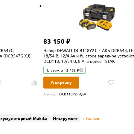
83 150 ₽
CB547G,
Набор DEWALT DCB118Y2T: 2 АКБ DCB548, Li-I
 Ач (DCB547G-XJ)
18/54 В, 12/4 Ач и быстрое зарядное устройс
DCB118, 18/54 В, 8 А, в кейсе TSTAK
Платеж от 3 465 ₽
В корзину
Артикул:
DCB118Y2T-QW
ккумуляторный Makita
Инструмент
Больше
нт
Система 54В FlexVolt