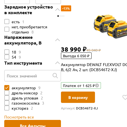
Зарядное устройство
-13%
в комплекте
есть
1
нет, приобретается
отдельно
8
Напряжение
аккумулятора, В
38 990 ₽
45 040 ₽
18
9
Выгода 6 050 ₽
54
9
Тип инструмента
Аккумулятор DEWALT FLEXVOLT DCB5
В, 6/2 Ач, 2 шт. (DCB546T2-XJ)
Поиск значений
Платеж от 1 625 ₽
аккумулятор
9
дрель-миксер
2
В корзину
дрель угловая
2
газонокосилка
3
кусторез
2
Артикул:
DCB546T2-XJ
Посмотреть все
Все фильтры