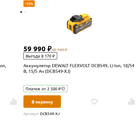
-12%
59 990 ₽
68 160 ₽
Выгода 8 170 ₽
on,
Аккумулятор DEWALT FLEXVOLT DCB549, Li-Ion, 18/54
В, 15/5 Ач (DCB549-XJ)
Платеж от 2 500 ₽
В корзину
Артикул:
DCB549-XJ