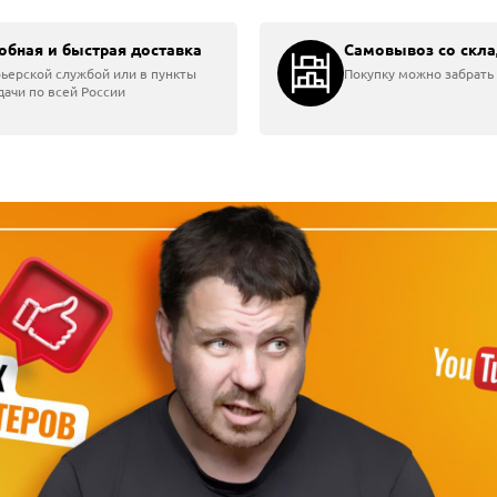
olt
обная и быстрая доставка
Самовывоз со скла
ьерской службой или в пункты
Покупку можно забрать 
ачи по всей России
ная пила DCMCS574 +...