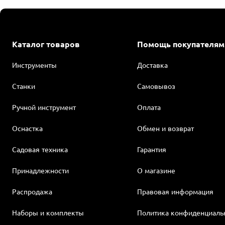
В избранное
Сравнить
Артикул
OUTD-KIT27
Каталог товаров
Помощь покупателям
т отзывов
43 840 ₽
51 790 ₽
Инструменты
Доставка
Выгода 7 950 ₽
Аккумуляторный кусторез DEWALT DCMHT573N, 54 В, 65 см, 
Станки
Самовывоз
т отзывов
Артикул:
DCMHT573N-XJ
Ручной инструмент
Оплата
Тип инструмента
кусторез
Оснастка
Обмен и возврат
Источник питания
Садовая техника
Гарантия
аккумулятор
Принадлежности
О магазине
Тип двигателя
бесщеточный
Распродажа
Правовая информация
Длина лезвия, см
Наборы и комплекты
Политика конфиденциаль
65