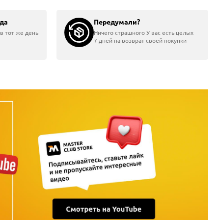
да
Передумали?
в тот же день
Ничего страшного У вас есть целых
7 дней на возврат своей покупки