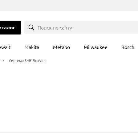
аталог
Поиск по сайту
ewalt
Makita
Metabo
Milwaukee
Bosch
т
Система 54В FlexVolt