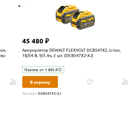
45 480 ₽
on,
Аккумулятор DEWALT FLEXVOLT DCB547X2, Li-Ion,
тво
18/54 В, 9/3 Ач, 2 шт. (DCB547X2-XJ)
Платеж от 1 895 ₽
В корзину
Артикул:
DCB547X2-XJ